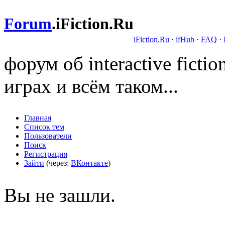
Forum
.
iFiction.Ru
iFiction.Ru
·
ifHub
·
FAQ
·
форум об interactive fict
играх и всём таком...
Главная
Список тем
Пользователи
Поиск
Регистрация
Зайти
(через:
ВКонтакте
)
Вы не зашли.