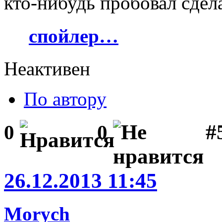
кто-нибудь пробовал сдела
спойлер…
Неактивен
По автору
#5
0
0
26.12.2013 11:45
Morych