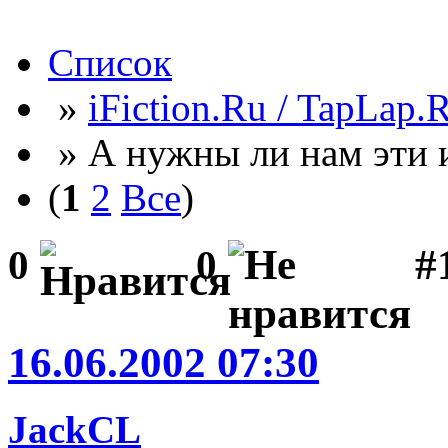
Список
»
iFiction.Ru / TapLap.
» А нужны ли нам эти 
(
1
2
Все
)
#
0
0
16.06.2002 07:30
JackCL