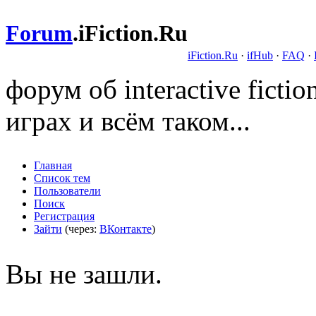
Forum
.
iFiction.Ru
iFiction.Ru
·
ifHub
·
FAQ
·
форум об interactive fict
играх и всём таком...
Главная
Список тем
Пользователи
Поиск
Регистрация
Зайти
(через:
ВКонтакте
)
Вы не зашли.