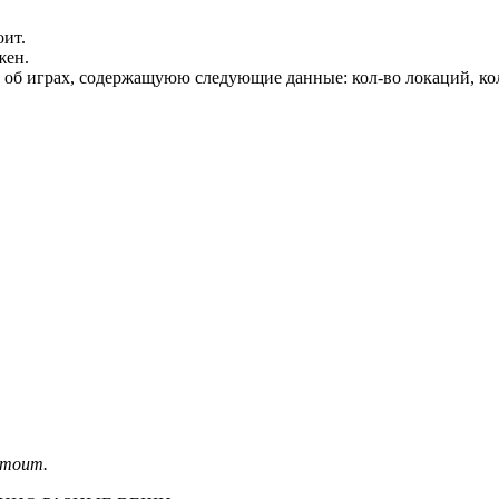
оит.
жен.
об играх, содержащуюю следующие данные: кол-во локаций, кол-
стоит.