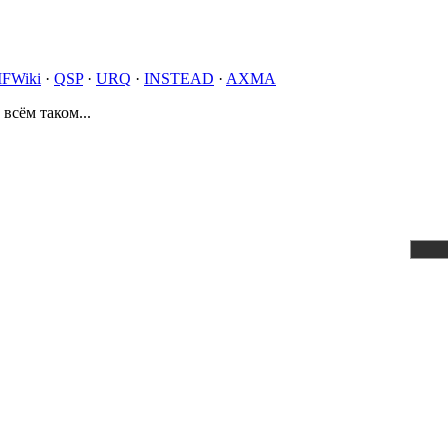
IFWiki
·
QSP
·
URQ
·
INSTEAD
·
AXMA
 всём таком...