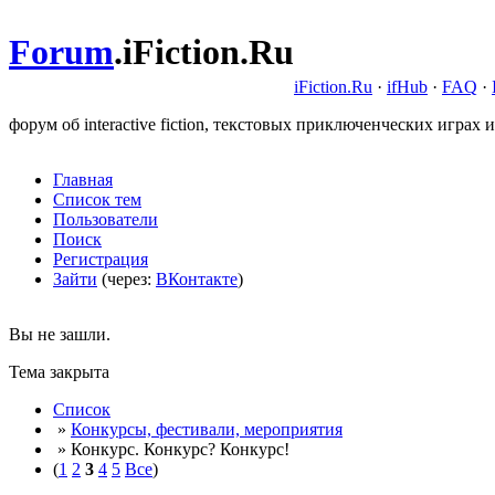
Forum
.
iFiction.Ru
iFiction.Ru
·
ifHub
·
FAQ
·
форум об interactive fiction, текстовых приключенческих играх и
Главная
Список тем
Пользователи
Поиск
Регистрация
Зайти
(через:
ВКонтакте
)
Вы не зашли.
Тема закрыта
Список
»
Конкурсы, фестивали, мероприятия
» Конкурс. Конкурс? Конкурс!
(
1
2
3
4
5
Все
)