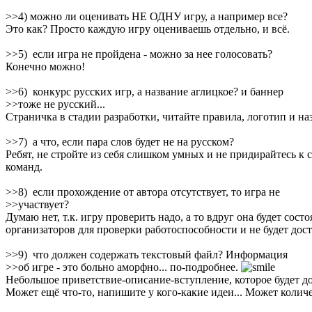
>>4) можно ли оценивать НЕ ОДНУ игру, а например все?
Это как? Просто каждую игру оцениваешь отдельно, и всё.
>>5) если игра не пройдена - можно за нее голосовать?
Конечно можно!
>>6) конкурс русских игр, а название аглицкое? и баннер
>>тоже не русский...
Страничка в стадии разработки, читайте правила, логотип и н
>>7) а что, если пара слов будет не на русском?
Ребят, не стройте из себя слишком умных и не придирайтесь к с
команд.
>>8) если прохождение от автора отсутствует, то игра не
>>участвует?
Думаю нет, т.к. игру проверить надо, а то вдруг она будет сост
организаторов для проверки работоспособности и не будет дос
>>9) что должен содержать текстовый файл? Информация
>>об игре - это больно аморфно... по-подробнее.
Небольшое приветствие-описание-вступление, которое будет дос
Может ещё что-то, напишите у кого-какие идеи... Может колич