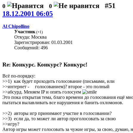
#51
0
0
18.12.2001 06:05
Al Chipollino
Участник
(
+1
)
Откуда: Москва
Зарегистрирован: 01.03.2001
Сообщений: 496
Re: Конкурс. Конкурс? Конкурс!
Всё по-порядку:
>>1) как будет проходить голосование (письмами, или
>>интернет - голосованием)? второе - это полный
>>абсурд. Меняем IP и опять голосуем
Это пока открытая тема, благо времени до голосования ещё мно
пытаться вылавливать все нарушения и банить охломонов.
>>2) авторы игр принимают участие в голосовании?
>>3) если да, то может ли автор проголосовать за свою
>>игру?
Автор игры может голосовать за чужие игры, за свою, думаю, не