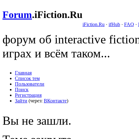
Forum
.
iFiction.Ru
iFiction.Ru
·
ifHub
·
FAQ
·
форум об interactive fict
играх и всём таком...
Главная
Список тем
Пользователи
Поиск
Регистрация
Зайти
(через:
ВКонтакте
)
Вы не зашли.