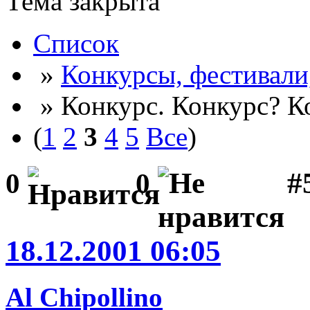
Тема закрыта
Список
»
Конкурсы, фестивали
» Конкурс. Конкурс? К
(
1
2
3
4
5
Все
)
#5
0
0
18.12.2001 06:05
Al Chipollino