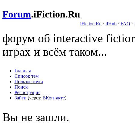
Forum
.
iFiction.Ru
iFiction.Ru
·
ifHub
·
FAQ
·
форум об interactive fict
играх и всём таком...
Главная
Список тем
Пользователи
Поиск
Регистрация
Зайти
(через:
ВКонтакте
)
Вы не зашли.