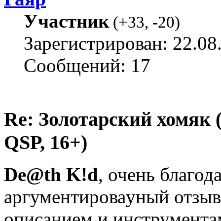
Участник
(
+33
,
-20
)
Зарегистрирован: 22.08
Сообщений: 17
Re: Золотарский хомяк (
QSP, 16+)
De@th K!d
, очень благод
аргументироваyный отзыв.
описанием и инструмента