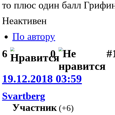
то плюс один балл Грифи
Неактивен
По автору
#1
6
0
19.12.2018 03:59
Svartberg
Участник
(
+6
)