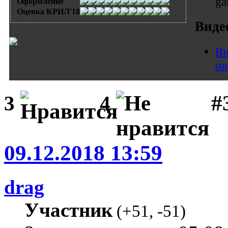
ga
Оформление
Оценка КРИЛ'18
Виде
Ви
он
#
3
4
09.12.2018 13:59
drag
Участник
(
+51
,
-51
)