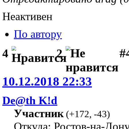
Неактивен
По автору
#
4
2
10.12.2018 22:33
De@th K!d
Участник
(
+172
,
-43
)
Откуда: Ростов-на-Дон