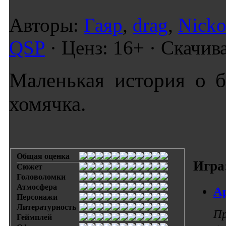
Авторы:
Гаяр
,
drag
,
Nicko
QSP
· Ценз: 16+ · Скачив
Маленькая история о 
хомячка.
Общая оценка
Игра
Сюжет
Головоломки
Атмосфера
Ар
Персонажи
Литературность
Пр
Геймплей