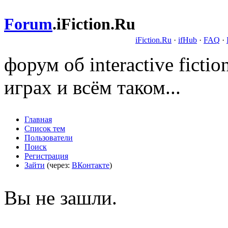
Forum
.
iFiction.Ru
iFiction.Ru
·
ifHub
·
FAQ
·
форум об interactive fict
играх и всём таком...
Главная
Список тем
Пользователи
Поиск
Регистрация
Зайти
(через:
ВКонтакте
)
Вы не зашли.