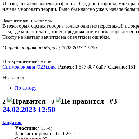
Играю, пока ещё далеко до финала. С одной стороны, мне нрави
начала многовато теории. Было бы классно уже в начале больш
Замеченные проблемы:
В некоторых сценах говорит только один из персонажей на экра
Там, где много текста, конец предложений иногда обрезается р
Тексту не хватает вычитки на опечатки и ошибки.
Отредактировано Мария (23.02.2023 19:06)
Прикрепленные файлы:
Снимок экрана (923).png
, Размер: 1,577,887 байт, Скачано: 151
Неактивен
По автору
#3
2
0
24.02.2023 12:50
tangarou
Участник
(
+35
,
-1
)
Зарегистрирован: 16.11.2012