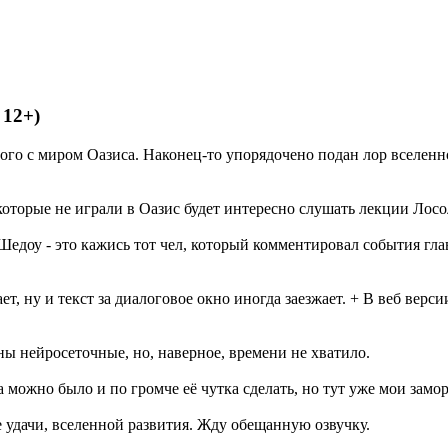
 12+)
мого с миром Оазиса. Наконец-то упорядочено подан лор вселен
 которые не играли в Оазис будет интересно слушать лекции Лосо
Шедоу - это кажись тот чел, который комментировал события гл
т, ну и текст за диалоговое окно иногда заезжает. + В веб верси
ны нейросеточные, но, наверное, времени не хватило.
а можно было и по громче её чутка сделать, но тут уже мои замо
де удачи, вселенной развития. Жду обещанную озвучку.