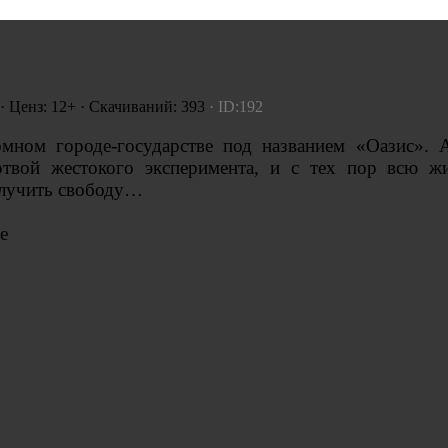
· Ценз: 12+ · Скачиваний: 393
· ID:192
мном городе-государстве под названием «Оазис». А
ртвой жестокого эксперимента, и с тех пор всю ж
олучить свободу…
е