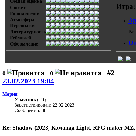
Общая оценка
Игра:
Сюжет
Головоломки
Ар
Атмосфера
Персонажи
Рас
Литературность
Геймплей
Он
Оформление
#2
0
0
23.02.2023 19:04
Мария
Участник
(
+41
)
Зарегистрирован: 22.02.2023
Сообщений: 38
Re: Shadow (2023, Команда Light, RPG maker MZ,