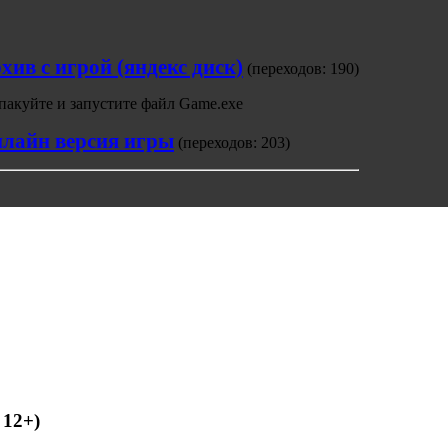
хив с игрой (яндекс диск)
(переходов: 190)
пакуйте и запустите файл Game.exe
лайн версия игры
(переходов: 203)
 12+)