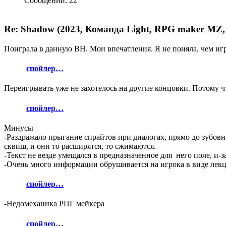
Сообщений: 22
Re: Shadow (2023, Команда Light, RPG maker MZ,
Поиграла в данную ВН. Мои впечатления. Я не поняла, чем игр
спойлер…
Переигрывать уже не захотелось на другие концовки. Потому чт
спойлер…
Минусы
-Раздражало прыгание спрайтов при диалогах, прямо до зубовн
сквиш, и они то расширятся, то сжимаются.
-Текст не везде умещался в предназначенное для него поле, и-за
-Очень много информации обрушивается на игрока в виде лекци
спойлер…
-Недомеханика РПГ мейкера
спойлер…