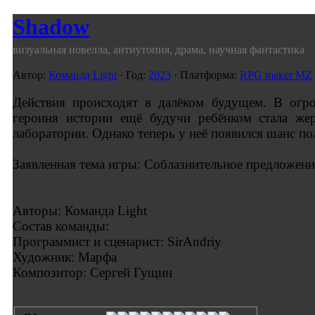
Shadow
визуальная новелла, антиутопия, драма, научная фантастика
Автор:
Команда Light
· Год:
2023
· Платформа:
RPG maker MZ
Действия происходят в далёком будущем. В огро
героиня истории ещё будучи ребёнком стала же
лаборатории. Однако теперь у неё появился шанс п
Заявленная тема игры: Соблазнительное предложени
Авторы: Команда Light
Состав команды:
Программист и сценарист: SirAndriy
Художник: Марфа
Композитор: Сергей Гущин