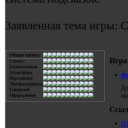
Заявленная тема игры: 
Общая оценка
Игра
Сюжет
Головоломки
Атмосфера
Ф
Персонажи
Литературность
Дл
Геймплей
ин
Оформление
Ссыл
HT