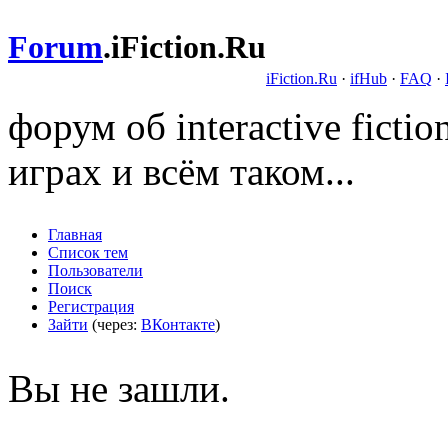
Forum
.
iFiction.Ru
iFiction.Ru
·
ifHub
·
FAQ
·
форум об interactive fict
играх и всём таком...
Главная
Список тем
Пользователи
Поиск
Регистрация
Зайти
(через:
ВКонтакте
)
Вы не зашли.