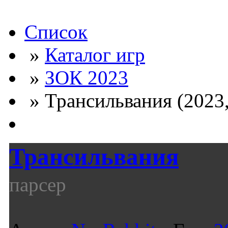
Список
»
Каталог игр
»
ЗОК 2023
» Трансильвания (2023,
Трансильвания
парсер