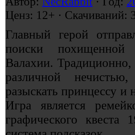
Автор:
NecRabbit
· Год:
2
Ценз: 12+ · Скачиваний: 
Главный герой отправ
поиски похищенной 
Валахии. Традиционно, 
различной нечистью,
разыскать принцессу и н
Игра является ремейк
графического квеста 
система подсказок.