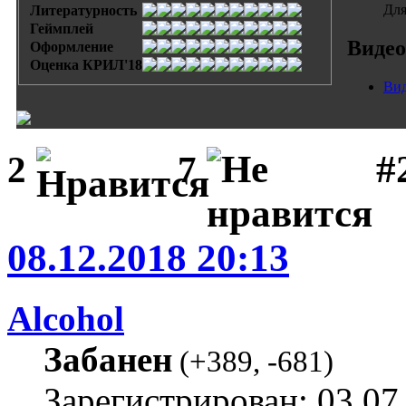
Для
Литературность
Геймплей
Видео
Оформление
Оценка КРИЛ'18
Вид
#
2
7
08.12.2018 20:13
Alcohol
Забанен
(
+389
,
-681
)
Зарегистрирован: 03.07