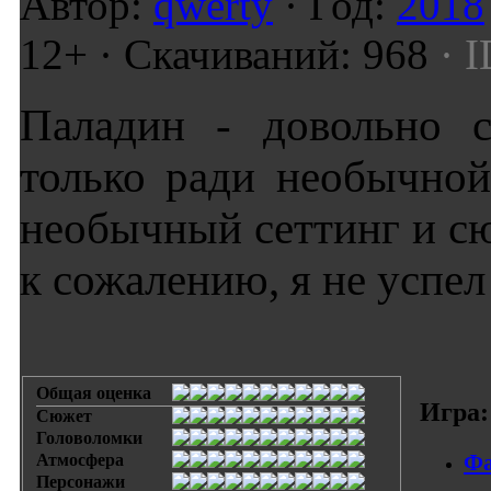
Автор:
qwerty
· Год:
2018
12+ · Скачиваний: 968
· I
Паладин - довольно с
только ради необычной
необычный сеттинг и сю
к сожалению, я не успел 
Общая оценка
Игра:
Сюжет
Головоломки
Фа
Атмосфера
Персонажи