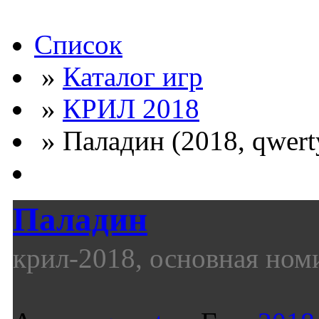
Список
»
Каталог игр
»
КРИЛ 2018
» Паладин (2018, qwert
Паладин
крил-2018, основная ном