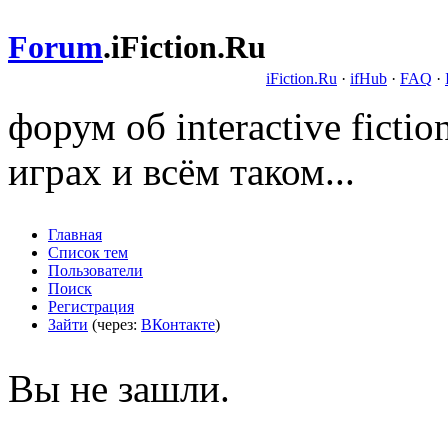
Forum
.
iFiction.Ru
iFiction.Ru
·
ifHub
·
FAQ
·
форум об interactive fict
играх и всём таком...
Главная
Список тем
Пользователи
Поиск
Регистрация
Зайти
(через:
ВКонтакте
)
Вы не зашли.