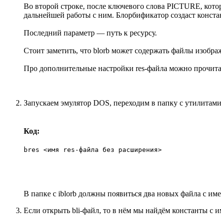
Во второй строке, после ключевого слова PICTURE, котор
дальнейшей работы с ним. Блорбификатор создаст констан
Последний параметр — путь к ресурсу.
Стоит заметить, что blorb может содержать файлы изобр
Про дополнительные настройки res-файла можно прочитать в
Запускаем эмулятор DOS, переходим в папку с утилитами
Код:
bres <имя res-файла без расширения>
В папке с iblorb должны появиться два новых файла с имен
Если открыть bli-файл, то в нём мы найдём константы с и