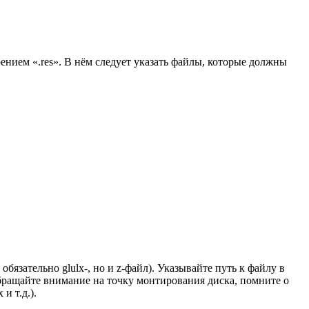
рением «.res». В нём следует указать файлы, которые должны
язательно glulx-, но и z-файл). Указывайте путь к файлу в
бращайте внимание на точку монтирования диска, помните о
и т.д.).