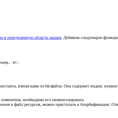
о в определенную область экрана
. Добавим следующую функцию 
neUp, 0);
станта, взятая нами из bli-файла. Она содержит индекс нужног
 изменения, необходимо его скомпиллировать.
жения и файл ресурсов, можно приступать к блорбификации. Отк