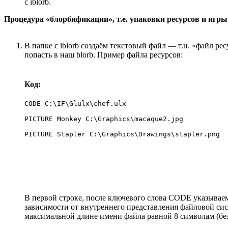
с iblorb.
Процедура «блорбификации», т.е. упаковки ресурсов и игр
В папке с iblorb создаём текстовый файл — т.н. «файл ре
попасть в наш blorb. Пример файла ресурсов:
Код:
CODE C:\IF\Glulx\chef.ulx

PICTURE Monkey C:\Graphics\macaque2.jpg

PICTURE Stapler C:\Graphics\Drawings\stapler.png
В первой строке, после ключевого слова CODE указываем 
зависимости от внутреннего представления файловой сис
максимальной длине имени файла равной 8 символам (без 