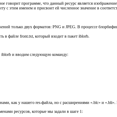
ое говорит программе, что данный ресурс является изображением
ту с этим именем и присвоит ей численное значение в соответст
ажений только двух форматов: PNG и JPEG. В процессе блорбиф
 файле front.txt, который входит в пакет iblorb.
 iblorb и вводим следующую команду:
ами, как у нашего res-файла, но с расширениями «.blc» и «.bli»
менами ресурсов, которые мы задали в шаге 1: