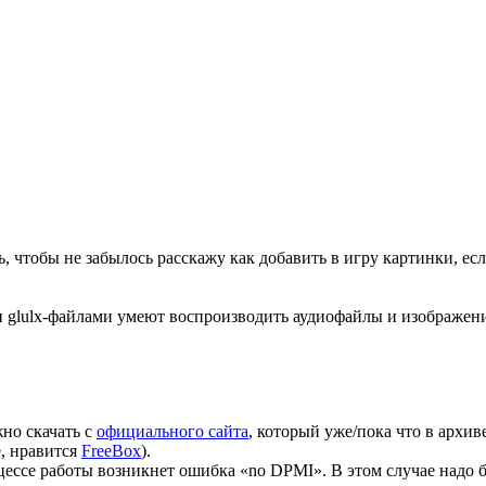
зать, чтобы не забылось расскажу как добавить в игру картинки, е
 glulx-файлами умеют воспроизводить аудиофайлы и изображени
жно скачать с
официального сайта
, который уже/пока что в архив
е, нравится
FreeBox
).
оцессе работы возникнет ошибка «no DPMI». В этом случае надо 