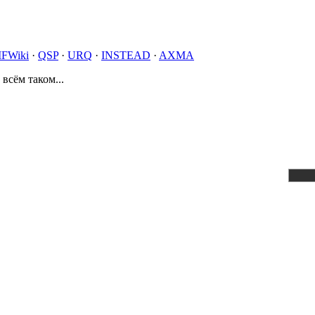
IFWiki
·
QSP
·
URQ
·
INSTEAD
·
AXMA
 всём таком...