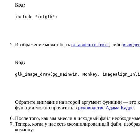
Код:
include "infglk";
Изображение может быть
вставлено в текст
, либо
выведен
Код:
glk_image_draw(gg_mainwin, Monkey, imagealign_Inli
Обратите внимание на второй аргумент функции — это кон
функции можно прочитать в
руководстве Адама Кадре
.
После того, как мы внесли в исходный файл необходимые
Теперь, когда у нас есть скомпилированный файл, изобра
команду: