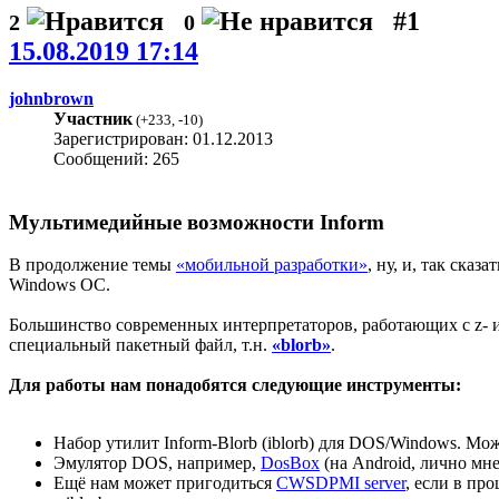
#1
2
0
15.08.2019 17:14
johnbrown
Участник
(
+233
,
-10
)
Зарегистрирован: 01.12.2013
Сообщений: 265
Мультимедийные возможности Inform
В продолжение темы
«мобильной разработки»
, ну, и, так ска
Windows ОС.
Большинство современных интерпретаторов, работающих с z- и
специальный пакетный файл, т.н.
«blorb»
.
Для работы нам понадобятся следующие инструменты:
Набор утилит Inform-Blorb (iblorb) для DOS/Windows. Мо
Эмулятор DOS, например,
DosBox
(на Android, лично мн
Ещё нам может пригодиться
CWSDPMI server
, если в пр