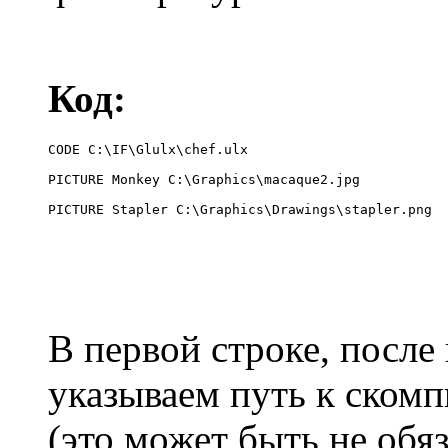
Код:
CODE C:\IF\Glulx\chef.ulx

PICTURE Monkey C:\Graphics\macaque2.jpg

PICTURE Stapler C:\Graphics\Drawings\stapler.png
В первой строке, посл
указываем путь к ском
(это может быть не обяз