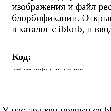
изображения и файл ре
блорбификации. Откры
в каталог с iblorb, и вв
Код:
front <имя res-файла без расширения>
У нас должен появиться b