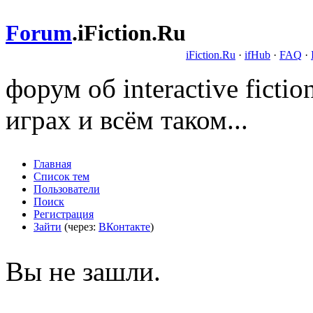
Forum
.
iFiction.Ru
iFiction.Ru
·
ifHub
·
FAQ
·
форум об interactive fict
играх и всём таком...
Главная
Список тем
Пользователи
Поиск
Регистрация
Зайти
(через:
ВКонтакте
)
Вы не зашли.