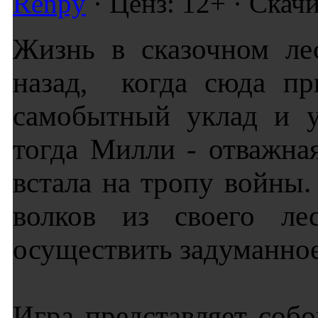
Renpy
· Ценз: 12+ · Скач
Жизнь в сказочном ле
назад, когда сюда пр
самобытный уклад и у
тогда Милли - отважна
встала на тропу войны.
волков из своего ле
осуществить задуманно
Игра представляет собо