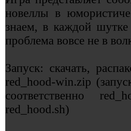
новеллы в юмористиче
знаем, в каждой шутке
проблема вовсе не в волк
Запуск: скачать, расп
red_hood-win.zip (запус
соответственно red_h
red_hood.sh)