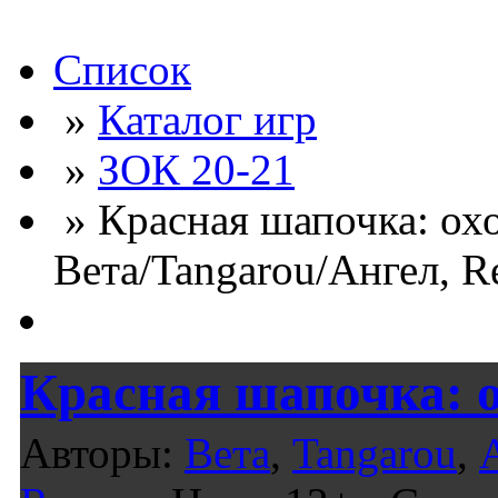
Список
»
Каталог игр
»
ЗОК 20-21
» Красная шапочка: охо
Вета/Tangarou/Ангел, R
Красная шапочка: о
Авторы:
Вета
,
Tangarou
,