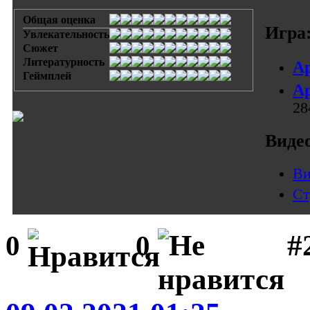
Общая оценка
Игра
Увлекательность
Сюжет
Литературность
Ар
Геймплей
Ар
28
Виде
Ви
Ст
#
0
0