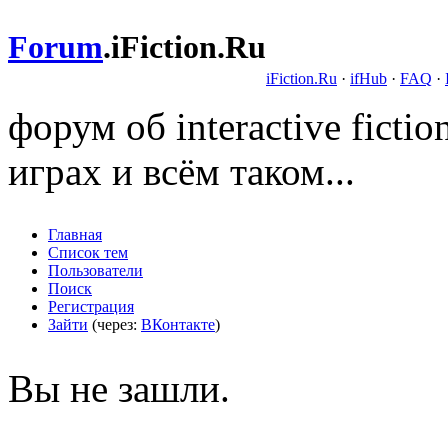
Forum
.
iFiction.Ru
iFiction.Ru
·
ifHub
·
FAQ
·
форум об interactive fict
играх и всём таком...
Главная
Список тем
Пользователи
Поиск
Регистрация
Зайти
(через:
ВКонтакте
)
Вы не зашли.