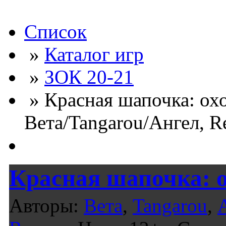
Список
»
Каталог игр
»
ЗОК 20-21
» Красная шапочка: охо
Вета/Tangarou/Ангел, R
Красная шапочка: о
Авторы:
Вета
,
Tangarou
,