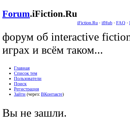
Forum
.
iFiction.Ru
iFiction.Ru
·
ifHub
·
FAQ
·
форум об interactive fict
играх и всём таком...
Главная
Список тем
Пользователи
Поиск
Регистрация
Зайти
(через:
ВКонтакте
)
Вы не зашли.