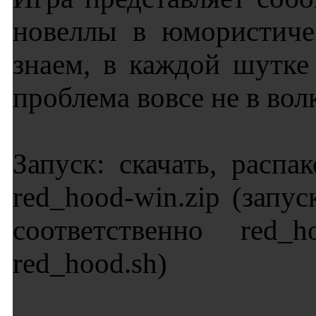
новеллы в юмористиче
знаем, в каждой шутке
проблема вовсе не в волк
Запуск: скачать, расп
red_hood-win.zip (запус
соответственно red_h
red_hood.sh)