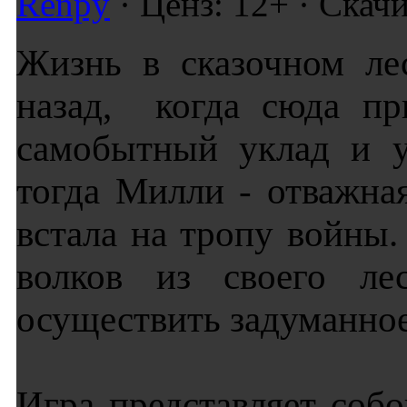
Renpy
· Ценз: 12+ · Скач
Жизнь в сказочном ле
назад, когда сюда пр
самобытный уклад и у
тогда Милли - отважна
встала на тропу войны.
волков из своего ле
осуществить задуманно
Игра представляет собо