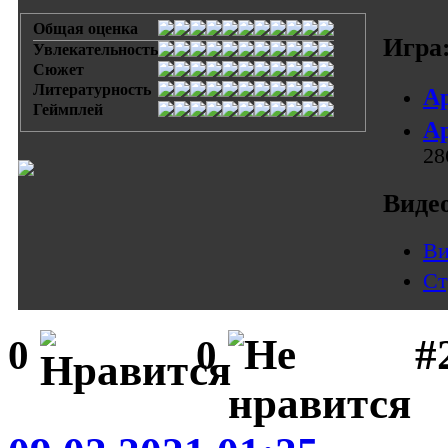
Общая оценка
Игра
Увлекательность
Сюжет
Литературность
Ар
Геймплей
Ар
28
Виде
Ви
Ст
#
0
0