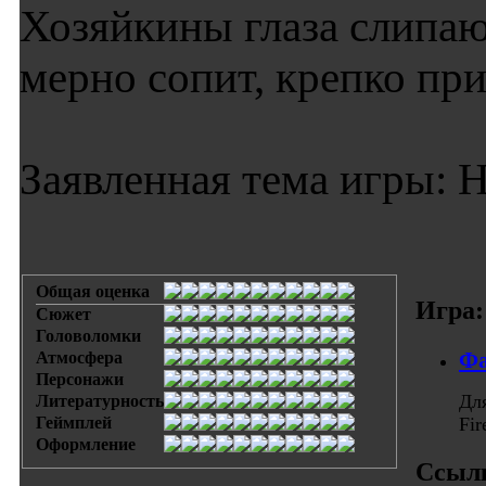
Хозяйкины глаза слипаю
мерно сопит, крепко при
Заявленная тема игры: Н
Общая оценка
Игра:
Сюжет
Головоломки
Фа
Атмосфера
Персонажи
Дл
Литературность
Геймплей
Fi
Оформление
Ссыл