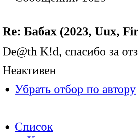
Re: Бабах (2023, Uux, F
De@th K!d, спасибо за от
Неактивен
Убрать отбор по автору
Список