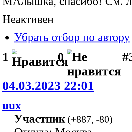
МАлышка, спасибо! См. л
Неактивен
Убрать отбор по автору
#
1
0
04.03.2023 22:01
uux
Участник
(
+887
,
-80
)
Откуда: Москва