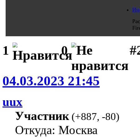
Ин
Ра
Fi
#
1
0
04.03.2023 21:45
uux
Участник
(
+887
,
-80
)
Откуда: Москва