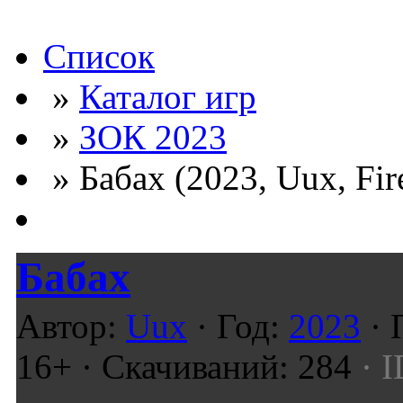
Список
»
Каталог игр
»
ЗОК 2023
» Бабах (2023, Uux, Fi
Бабах
Автор:
Uux
· Год:
2023
· 
16+ · Скачиваний: 284
· I