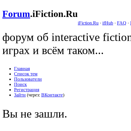
Forum
.
iFiction.Ru
iFiction.Ru
·
ifHub
·
FAQ
·
форум об interactive fict
играх и всём таком...
Главная
Список тем
Пользователи
Поиск
Регистрация
Зайти
(через:
ВКонтакте
)
Вы не зашли.