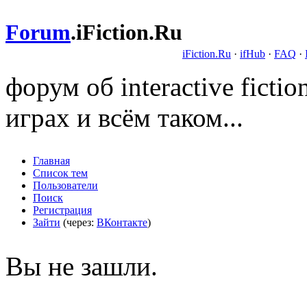
Forum
.
iFiction.Ru
iFiction.Ru
·
ifHub
·
FAQ
·
форум об interactive fict
играх и всём таком...
Главная
Список тем
Пользователи
Поиск
Регистрация
Зайти
(через:
ВКонтакте
)
Вы не зашли.