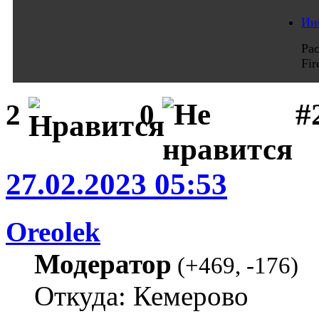
Ин
Ра
Fi
#
2
0
27.02.2023 05:53
Oreolek
Модератор
(
+469
,
-176
)
Откуда: Кемерово