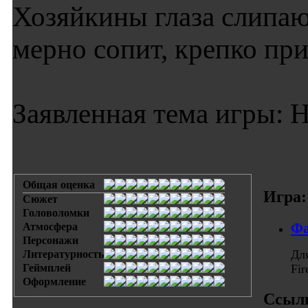
Хозяйкины глаза слипаю
мерно сопит, крепко при
Заявленная тема игры: Н
Общая оценка
Игра:
Сюжет
Головоломки
Фа
Атмосфера
Персонажи
Дл
Литературность
Геймплей
Fi
Оформление
Ссыл