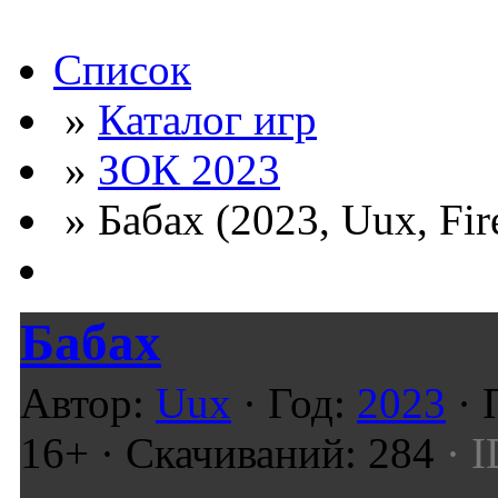
Список
»
Каталог игр
»
ЗОК 2023
» Бабах (2023, Uux, Fi
Бабах
Автор:
Uux
· Год:
2023
· 
16+ · Скачиваний: 284
· I