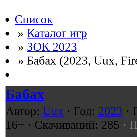
Список
»
Каталог игр
»
ЗОК 2023
» Бабах (2023, Uux, Fi
Бабах
Автор:
Uux
· Год:
2023
· 
16+ · Скачиваний: 285
· I