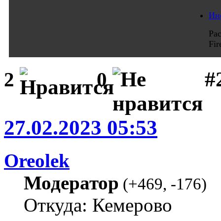
Ин
Ра
Fi
#
2
0
27.02.2023 05:53
Oreolek
Модератор
(
+469
,
-176
)
Откуда: Кемерово