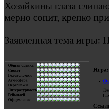
Хозяйкины глаза слипаю
мерно сопит, крепко при
Заявленная тема игры: Н
Общая оценка
Игра:
Сюжет
Головоломки
Фа
Атмосфера
Персонажи
Дл
Литературность
Геймплей
Fi
Оформление
Ссыл