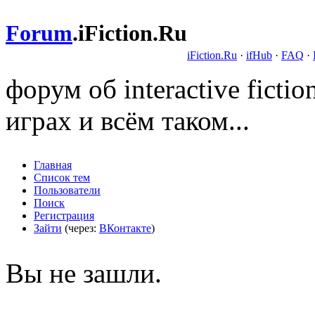
Forum
.
iFiction.Ru
iFiction.Ru
·
ifHub
·
FAQ
·
форум об interactive fict
играх и всём таком...
Главная
Список тем
Пользователи
Поиск
Регистрация
Зайти
(через:
ВКонтакте
)
Вы не зашли.