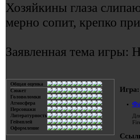
Хозяйкины глаза слипаю
мерно сопит, крепко при
Заявленная тема игры: Н
Общая оценка
Игра:
Сюжет
Головоломки
Фа
Атмосфера
Персонажи
Дл
Литературность
Геймплей
Fi
Оформление
Ссыл