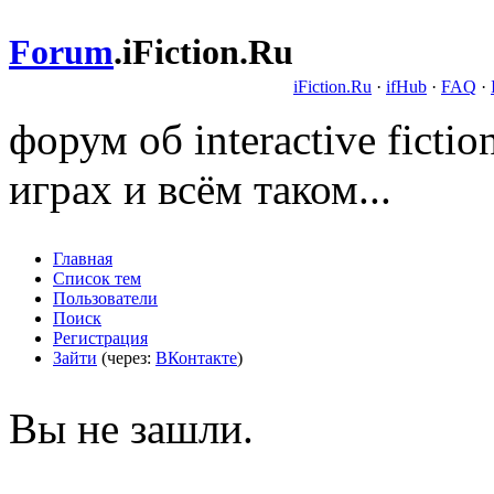
Forum
.
iFiction.Ru
iFiction.Ru
·
ifHub
·
FAQ
·
форум об interactive fict
играх и всём таком...
Главная
Список тем
Пользователи
Поиск
Регистрация
Зайти
(через:
ВКонтакте
)
Вы не зашли.