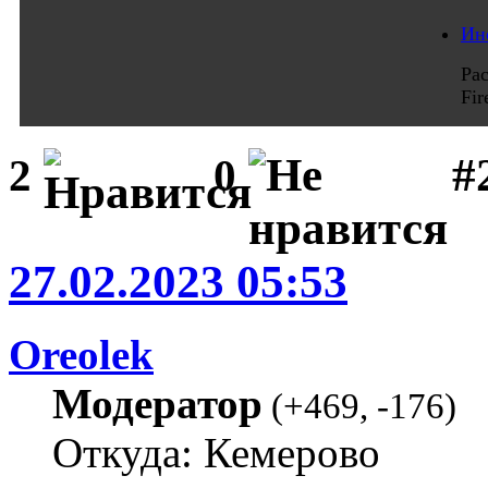
Ин
Ра
Fi
#
2
0
27.02.2023 05:53
Oreolek
Модератор
(
+469
,
-176
)
Откуда: Кемерово