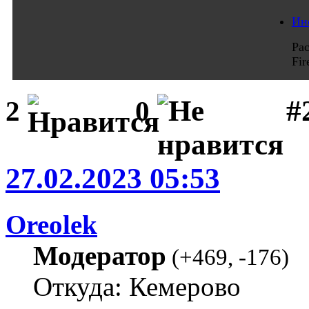
Ин
Ра
Fi
#
2
0
27.02.2023 05:53
Oreolek
Модератор
(
+469
,
-176
)
Откуда: Кемерово