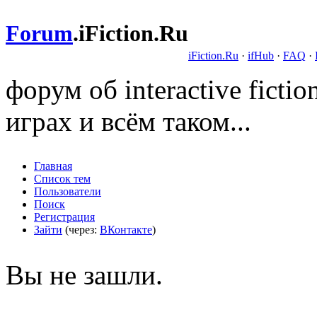
Forum
.
iFiction.Ru
iFiction.Ru
·
ifHub
·
FAQ
·
форум об interactive fict
играх и всём таком...
Главная
Список тем
Пользователи
Поиск
Регистрация
Зайти
(через:
ВКонтакте
)
Вы не зашли.