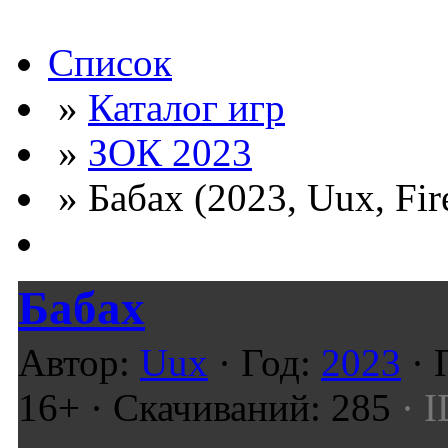
Список
»
Каталог игр
»
ЗОК 2023
» Бабах (2023, Uux, Fi
Бабах
Автор:
Uux
· Год:
2023
· 
16+ · Скачиваний: 285
· I