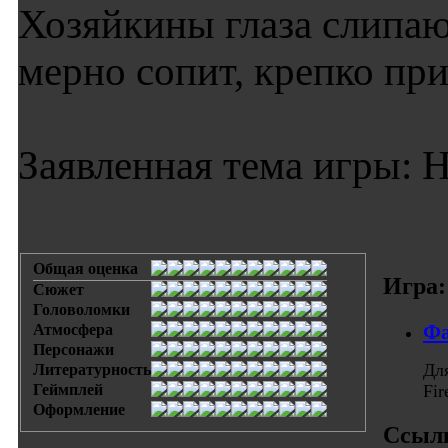
Хозяйкины глаза слипаю
мерно сопит, крепко при
Заявленная тема игры: Н
Общая оценка
Игра:
Сюжет
Головоломки
Фа
Атмосфера
Персонажи
Дл
Литературность
Геймплей
Fi
Оформление
Ссыл