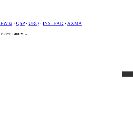
IFWiki
·
QSP
·
URQ
·
INSTEAD
·
AXMA
 всём таком...