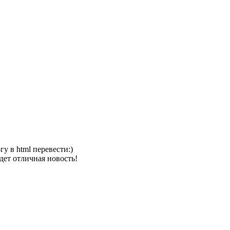
гу в html перевести:)
дет отличная новость!