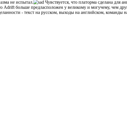
иазма не испытал.
Чувствуется, что платорма сделана для ан
то Adrift больше предласположен у великому и могучему, чем др
ланности - текст на русском, выходы на английском, команды на 