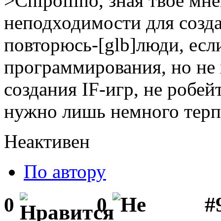
>Chipollino, зная твоё мне
неподходимости для созда
повторюсь-[glb]люди, есл
программирования, но не х
создания IF-игр, не робейт
нужно лишь немного терпе
Неактивен
По автору
#
0
0