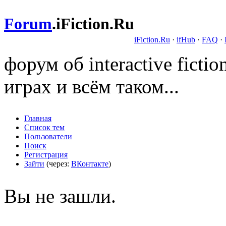
Forum
.
iFiction.Ru
iFiction.Ru
·
ifHub
·
FAQ
·
форум об interactive fict
играх и всём таком...
Главная
Список тем
Пользователи
Поиск
Регистрация
Зайти
(через:
ВКонтакте
)
Вы не зашли.