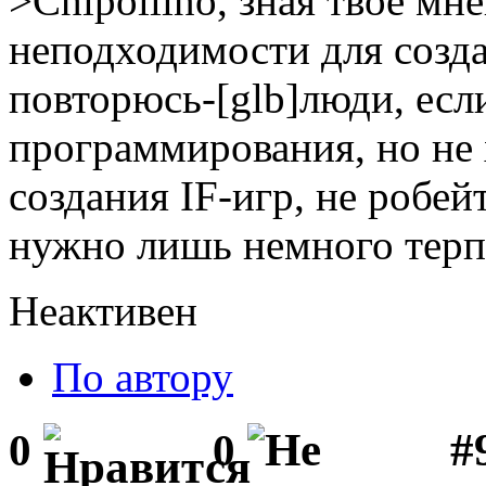
>Chipollino, зная твоё мне
неподходимости для созда
повторюсь-[glb]люди, есл
программирования, но не х
создания IF-игр, не робейт
нужно лишь немного терпе
Неактивен
По автору
#
0
0