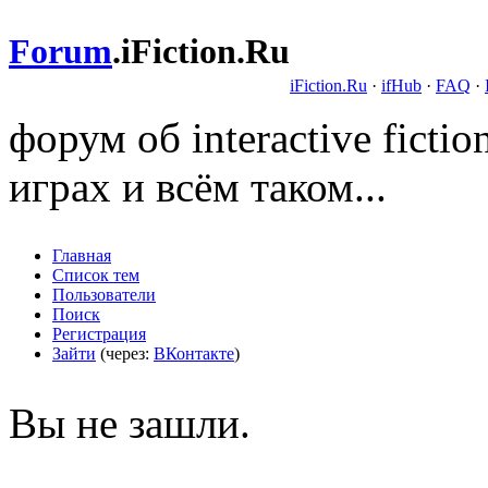
Forum
.
iFiction.Ru
iFiction.Ru
·
ifHub
·
FAQ
·
форум об interactive fict
играх и всём таком...
Главная
Список тем
Пользователи
Поиск
Регистрация
Зайти
(через:
ВКонтакте
)
Вы не зашли.