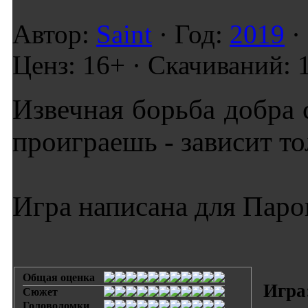
Автор:
Saint
· Год:
2019
·
Ценз: 16+ · Скачиваний: 
Извечная борьба добра 
проиграешь - зависит то
Игра написана для Паров
Общая оценка
Игра
Сюжет
Головоломки