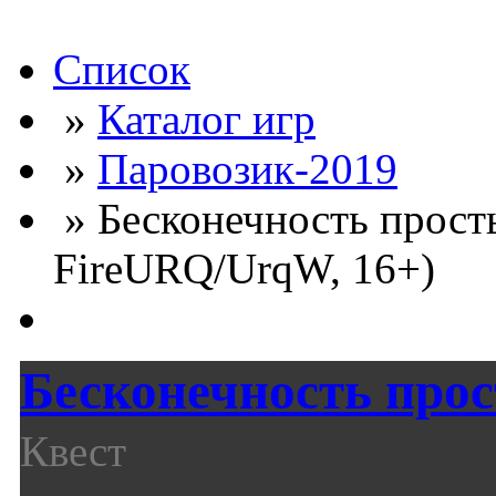
Список
»
Каталог игр
»
Паровозик-2019
» Бесконечность просты
FireURQ/UrqW, 16+)
Бесконечность про
Квест