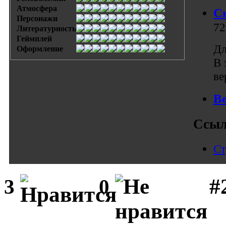
Атмосфера
С
Персонажи
72
Литературность
Геймплей
Дл
Оформление
В 
ве
В
Ссыл
Ст
#
3
0