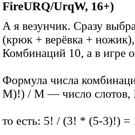
FireURQ/UrqW, 16+)
А я везунчик. Сразу выб
(крюк + верёвка + ножик),
Комбинаций 10, а в игре о
Формула числа комбинаций
M)!) / M — число слотов,
то есть: 5! / (3! * (5-3)!) =