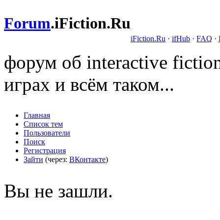
Forum
.
iFiction.Ru
iFiction.Ru
·
ifHub
·
FAQ
·
форум об interactive fict
играх и всём таком...
Главная
Список тем
Пользователи
Поиск
Регистрация
Зайти
(через:
ВКонтакте
)
Вы не зашли.