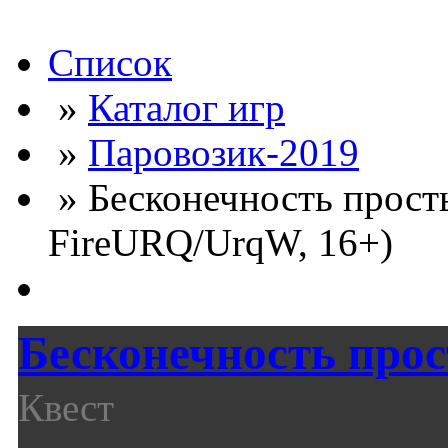
Список
»
Каталог игр
»
Паровозик-2019
» Бесконечность просты
FireURQ/UrqW, 16+)
Бесконечность про
Квест