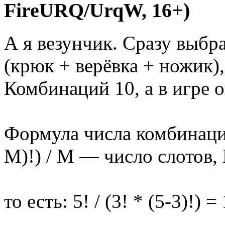
FireURQ/UrqW, 16+)
А я везунчик. Сразу выб
(крюк + верёвка + ножик),
Комбинаций 10, а в игре о
Формула числа комбинаций
M)!) / M — число слотов,
то есть: 5! / (3! * (5-3)!) =