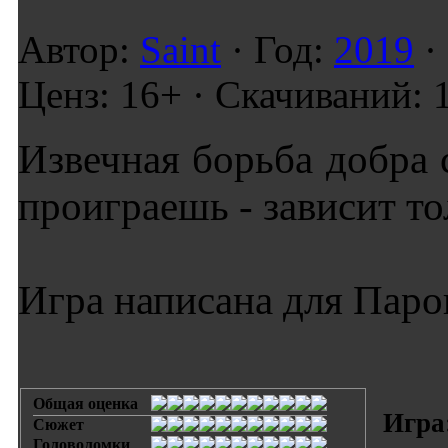
Автор:
Saint
· Год:
2019
·
Ценз: 16+ · Скачиваний: 
Извечная борьба добра 
проиграешь - зависит то
Игра написана для Паров
Общая оценка
Игра
Сюжет
Головоломки