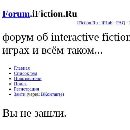
Forum
.
iFiction.Ru
iFiction.Ru
·
ifHub
·
FAQ
·
форум об interactive fict
играх и всём таком...
Главная
Список тем
Пользователи
Поиск
Регистрация
Зайти
(через:
ВКонтакте
)
Вы не зашли.