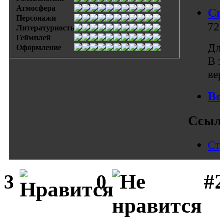
Атмосфера
С
Персонажи
72
Литературность
Геймплей
Дл
Оформление
В 
ве
В
Ссыл
Ст
#
3
0