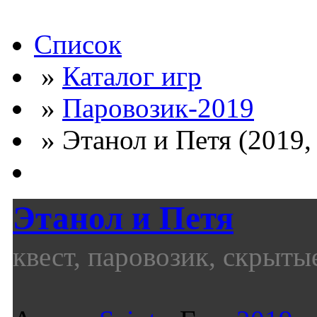
Список
»
Каталог игр
»
Паровозик-2019
» Этанол и Петя (2019, 
Этанол и Петя
квест, паровозик, скрыты