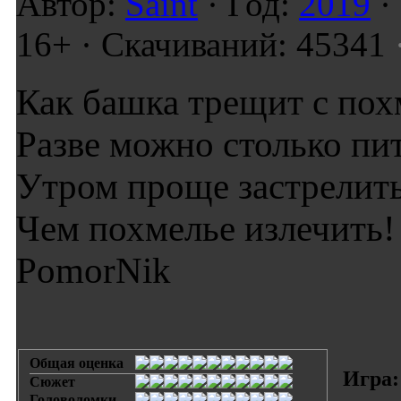
Автор:
Saint
· Год:
2019
·
16+ · Скачиваний: 45341
Как башка трещит с пох
Разве можно столько пи
Утром проще застрелить
Чем похмелье излечить!
PomorNik
Общая оценка
Игра:
Сюжет
Головоломки