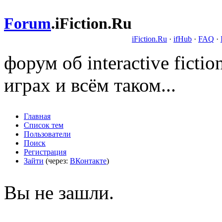
Forum
.
iFiction.Ru
iFiction.Ru
·
ifHub
·
FAQ
·
форум об interactive fict
играх и всём таком...
Главная
Список тем
Пользователи
Поиск
Регистрация
Зайти
(через:
ВКонтакте
)
Вы не зашли.