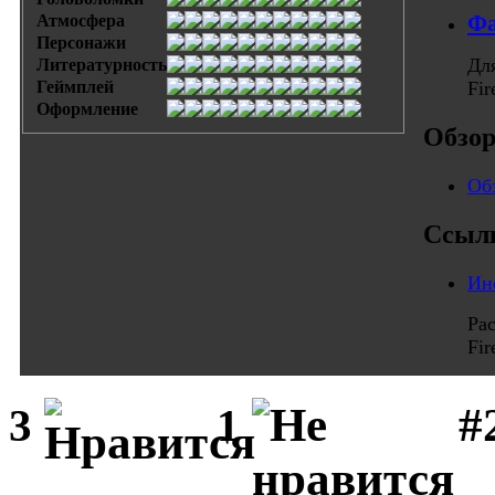
Фа
Атмосфера
Персонажи
Дл
Литературность
Геймплей
Fi
Оформление
Обзо
Обз
Ссыл
Ин
Ра
Fi
#
3
1