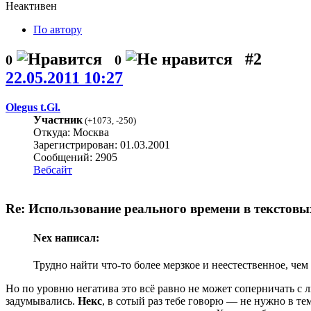
Неактивен
По автору
#2
0
0
22.05.2011 10:27
Olegus t.Gl.
Участник
(
+1073
,
-250
)
Откуда: Москва
Зарегистрирован: 01.03.2001
Сообщений: 2905
Вебсайт
Re: Использование реального времени в текстовы
Nex написал:
Трудно найти что-то более мерзкое и неестественное, чем
Но по уровню негатива это всё равно не может соперничать с
задумывались.
Некс
, в сотый раз тебе говорю — не нужно в те