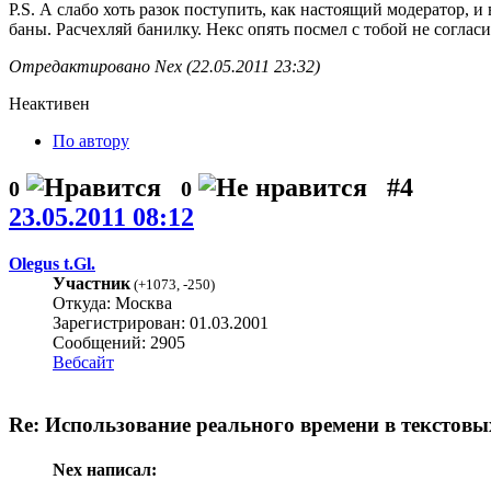
P.S. А слабо хоть разок поступить, как настоящий модератор,
баны. Расчехляй банилку. Некс опять посмел с тобой не соглас
Отредактировано Nex (22.05.2011 23:32)
Неактивен
По автору
#4
0
0
23.05.2011 08:12
Olegus t.Gl.
Участник
(
+1073
,
-250
)
Откуда: Москва
Зарегистрирован: 01.03.2001
Сообщений: 2905
Вебсайт
Re: Использование реального времени в текстовы
Nex написал: