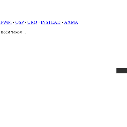
IFWiki
·
QSP
·
URQ
·
INSTEAD
·
AXMA
 всём таком...