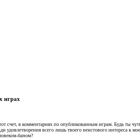
х играх
от счет, в комментариях по опубликованным играм. Будь ты чуть
ади удовлетворения всего лишь твоего неистового интереса к мо
еловеком-баном?