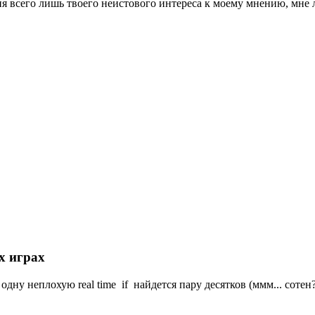
я всего лишь твоего неистового интереса к моему мнению, мне л
х играх
ну неплохую real time if найдется пару десятков (ммм... сотен?