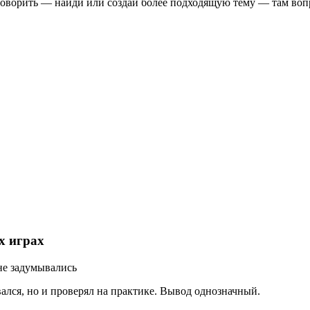
говорить — найди или создай более подходящую тему — там вопр
х играх
не задумывались
вался, но и проверял на практике. Вывод однозначный.