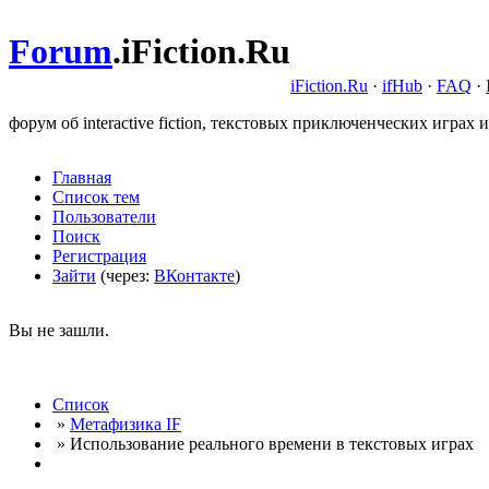
Forum
.
iFiction.Ru
iFiction.Ru
·
ifHub
·
FAQ
·
форум об interactive fiction, текстовых приключенческих играх и
Главная
Список тем
Пользователи
Поиск
Регистрация
Зайти
(через:
ВКонтакте
)
Вы не зашли.
Список
»
Метафизика IF
» Использование реального времени в текстовых играх