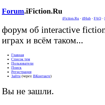
Forum
.
iFiction.Ru
iFiction.Ru
·
ifHub
·
FAQ
·
форум об interactive fict
играх и всём таком...
Главная
Список тем
Пользователи
Поиск
Регистрация
Зайти
(через:
ВКонтакте
)
Вы не зашли.