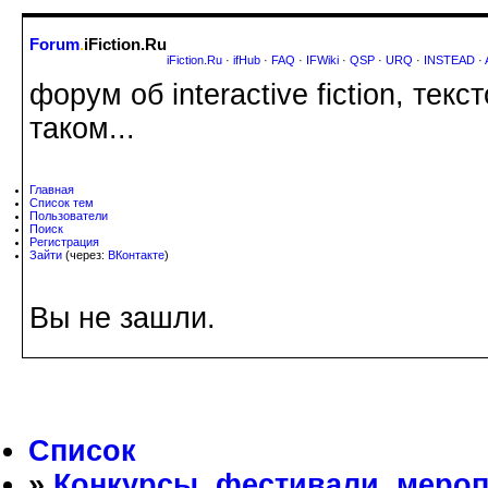
Forum
.
iFiction.Ru
iFiction.Ru
·
ifHub
·
FAQ
·
IFWiki
·
QSP
·
URQ
·
INSTEAD
·
форум об interactive fiction, те
таком...
Главная
Список тем
Пользователи
Поиск
Регистрация
Зайти
(через:
ВКонтакте
)
Вы не зашли.
Список
»
Конкурсы, фестивали, меро