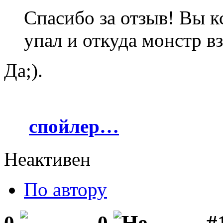
Спасибо за отзыв! Вы к
упал и откуда монстр в
Да;).
спойлер…
Неактивен
По автору
#1
0
0