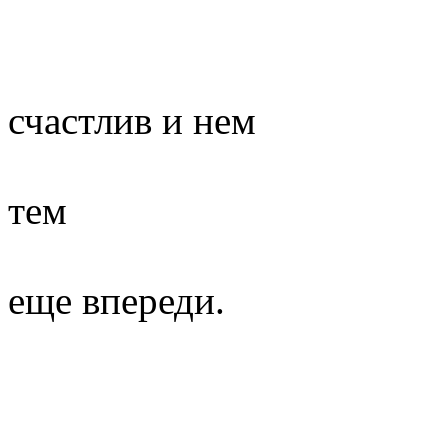
Весь мир на
счастлив и нем
И только нем
тем
Другим, у к
еще впереди.