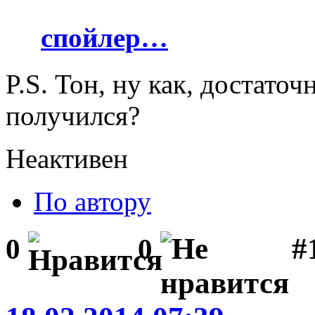
спойлер…
P.S. Тон, ну как, достато
получился?
Неактивен
По автору
#1
0
0