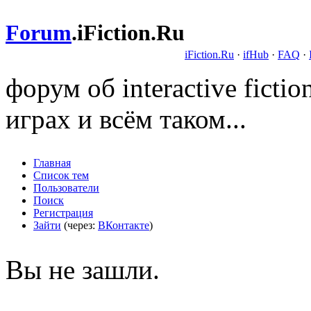
Forum
.
iFiction.Ru
iFiction.Ru
·
ifHub
·
FAQ
·
форум об interactive fict
играх и всём таком...
Главная
Список тем
Пользователи
Поиск
Регистрация
Зайти
(через:
ВКонтакте
)
Вы не зашли.