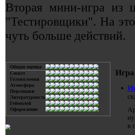
Вторая мини-игра из 
"Тестировщики". На это
чуть больше действий.
Общая оценка
Игра
Сюжет
Головоломки
Атмосфера
Иг
Персонажи
ск
Литературность
Геймплей
Ар
Оформление
ну
в 