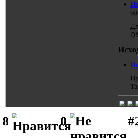
Иг
98
Дл
QS
Исхо
Ис
Ну
Та
#
8
0