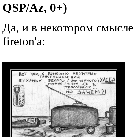
QSP/Az, 0+)
Да, и в некотором смысле
fireton'а: