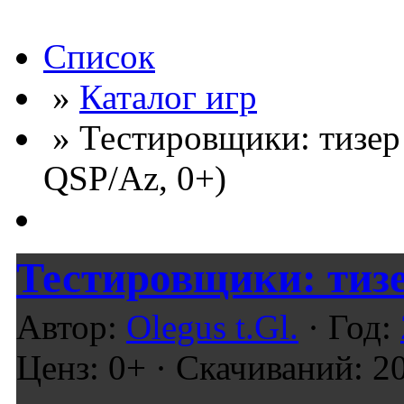
Список
»
Каталог игр
» Тестировщики: тизер 
QSP/Az, 0+)
Тестировщики: тиз
Автор:
Olegus t.Gl.
· Год:
Ценз: 0+ · Скачиваний: 2