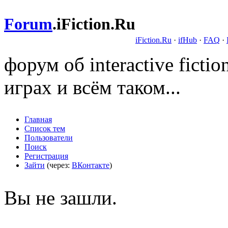
Forum
.
iFiction.Ru
iFiction.Ru
·
ifHub
·
FAQ
·
форум об interactive fict
играх и всём таком...
Главная
Список тем
Пользователи
Поиск
Регистрация
Зайти
(через:
ВКонтакте
)
Вы не зашли.