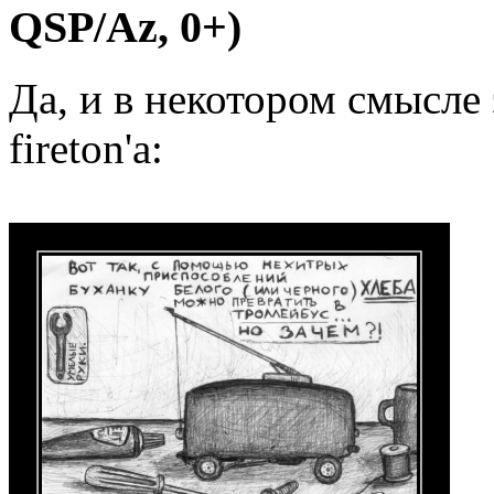
QSP/Az, 0+)
Да, и в некотором смысле
fireton'а: