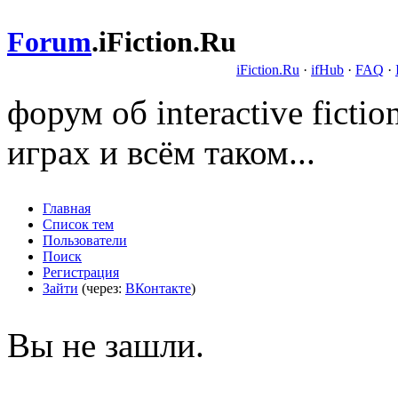
Forum
.
iFiction.Ru
iFiction.Ru
·
ifHub
·
FAQ
·
форум об interactive fict
играх и всём таком...
Главная
Список тем
Пользователи
Поиск
Регистрация
Зайти
(через:
ВКонтакте
)
Вы не зашли.