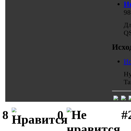
Иг
98
Дл
QS
Исхо
Ис
Ну
Та
#
8
0