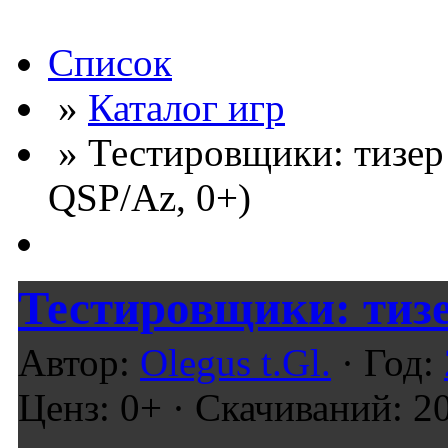
Список
»
Каталог игр
» Тестировщики: тизер 
QSP/Az, 0+)
Тестировщики: тиз
Автор:
Olegus t.Gl.
· Год:
Ценз: 0+ · Скачиваний: 2