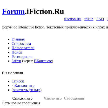
Forum
.
iFiction.Ru
iFiction.Ru
·
ifHub
·
FAQ
·
форум об interactive fiction, текстовых приключенческих играх и
Главная
Список тем
Пользователи
Поиск
Регистрация
Зайти
(через:
ВКонтакте
)
Вы не зашли.
Список
»
Каталог игр
(
очистить фильтр
)
Списки игр
Число игр
Сообщений
Есть новые сообщения