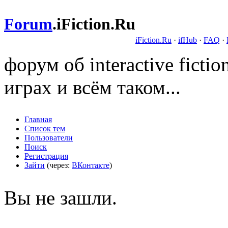
Forum
.
iFiction.Ru
iFiction.Ru
·
ifHub
·
FAQ
·
форум об interactive fict
играх и всём таком...
Главная
Список тем
Пользователи
Поиск
Регистрация
Зайти
(через:
ВКонтакте
)
Вы не зашли.