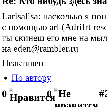
Re: Кто нибудь здесь зна
Larisalisa: насколько я п
с помощью arl (Adrifrt re
ты скинеш его мне на мы
на eden@rambler.ru
Неактивен
По автору
#2
0
0