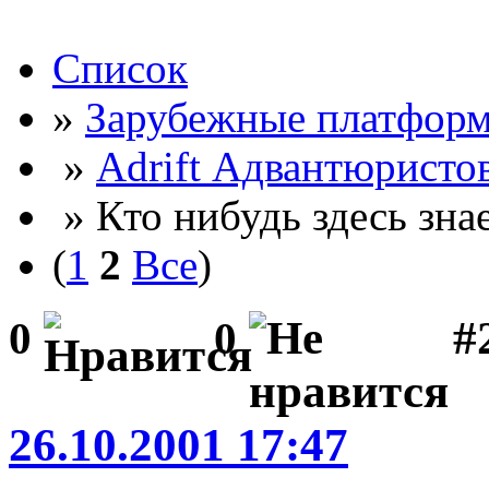
Список
»
Зарубежные платфор
»
Adrift Адвантюристо
» Кто нибудь здесь знае
(
1
2
Все
)
#2
0
0
26.10.2001 17:47