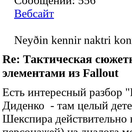
Сообщений: 556
Вебсайт
Neyðin kennir naktri kon
Re: Тактическая сюжетн
элементами из Fallout
Есть интересный разбор "
Диденко - там целый детек
Шекспира действительно 
персонажей) из диалога м