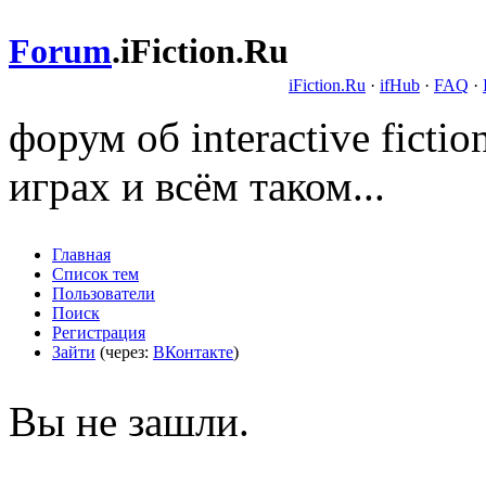
Forum
.
iFiction.Ru
iFiction.Ru
·
ifHub
·
FAQ
·
форум об interactive fict
играх и всём таком...
Главная
Список тем
Пользователи
Поиск
Регистрация
Зайти
(через:
ВКонтакте
)
Вы не зашли.