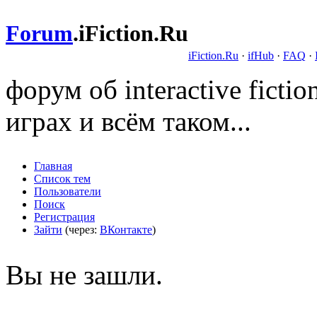
Forum
.
iFiction.Ru
iFiction.Ru
·
ifHub
·
FAQ
·
форум об interactive fict
играх и всём таком...
Главная
Список тем
Пользователи
Поиск
Регистрация
Зайти
(через:
ВКонтакте
)
Вы не зашли.