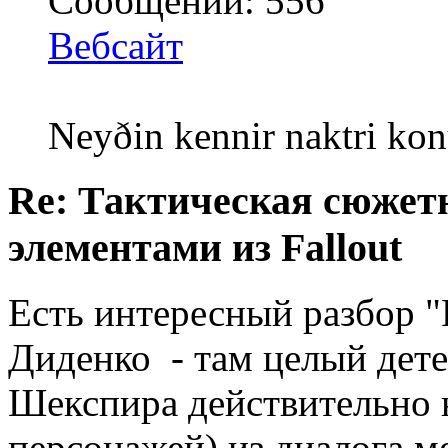
Сообщений: 556
Вебсайт
Neyðin kennir naktri kon
Re: Тактическая сюжетн
элементами из Fallout
Есть интересный разбор "
Диденко - там целый детек
Шекспира действительно 
персонажей) из диалога м