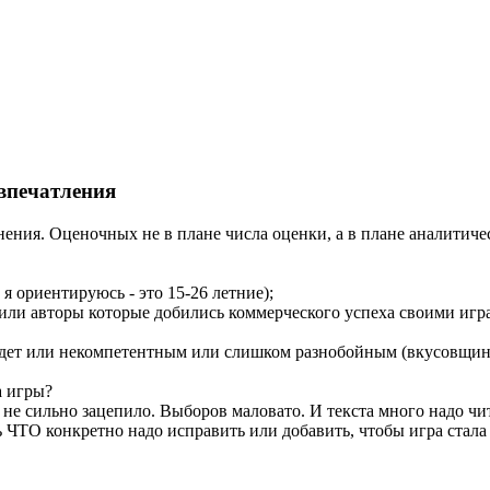
впечатления
нения. Оценочных не в плане числа оценки, а в плане аналитиче
 я ориентируюсь - это 15-26 летние);
или авторы которые добились коммерческого успеха своими игр
будет или некомпетентным или слишком разнобойным (вкусовщин
а игры?
не сильно зацепило. Выборов маловато. И текста много надо чита
 ЧТО конкретно надо исправить или добавить, чтобы игра стала г