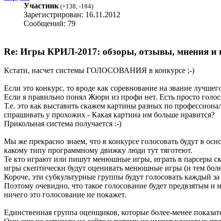
Участник
(
+138
,
-184
)
Зарегистрирован: 16.11.2012
Сообщений: 79
Re: Игры КРИЛ-2017: обзоры, отзывы, мнения и 
Кстати, насчет системы ГОЛОСОВАНИЯ в конкурсе ;-)
Если это конкурс, то вроде как соревнование на звание лучшег
Если я правильно понял Жюри из профи нет. Есть просто голос
Т.е. это как выставить скажем картины разных по профессиона
спрашивать у прохожих - Какая картина им больше нравится?
Прикольная система получается :-)
Мы же прекрасно знаем, что в конкурсе голосовать будут в осн
какому типу программному движку люди тут тяготеют.
Те кто играют или пишут менюшные игры, играть в парсеры скор
игры скептически будут оценивать менюшные игры (и тем бол
Короче, эти субкультурные группы будут голосовать каждый за 
Поэтому очевидно, что такое голосование будет предвзятым и 
ничего это голосование не покажет.
Единственная группа оценщиков, которые более-менее показате