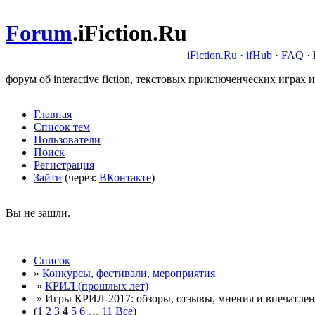
Forum
.
iFiction.Ru
iFiction.Ru
·
ifHub
·
FAQ
·
форум об interactive fiction, текстовых приключенческих играх и
Главная
Список тем
Пользователи
Поиск
Регистрация
Зайти
(через:
ВКонтакте
)
Вы не зашли.
Список
»
Конкурсы, фестивали, мероприятия
»
КРИЛ (прошлых лет)
» Игры КРИЛ-2017: обзоры, отзывы, мнения и впечатле
(
1
2
3
4
5
6
…
11
Все
)