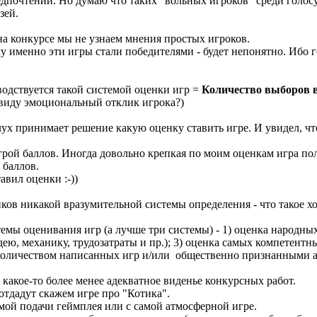
едпочтений. Но думаю что таких "вольных игроков" среди голос
зей.
на конкурсе мы не узнаем мнения простых игроков.
чему именно эти игры стали победителями - будет непонятно. И
одствуется такой системой оценки игр =
Количество выборов в
виду эмоциональный отклик игрока?)
ух принимает решение какую оценку ставить игре. И увидел, чт
ой баллов. Иногда довольно крепкая по моим оценкам игра получ
 баллов.
авил оценки :-))
ков никакой вразумительной системы определения - что такое хо
мы оценивания игр (а лучше три системы) - 1) оценка народных
ею, механику, трудозатраты и пр.); 3) оценка самых компетентн
количеством написанных игр и/или общественно признанными а
 какое-то более менее адекватное виденье конкурсных работ.
отдадут скажем игре про "Котика".
мой подачи геймплея или с самой атмосферной игре.