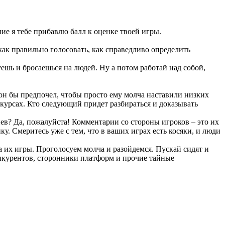
ние я тебе прибавлю балл к оценке твоей игры.
 как правильно голосовать, как справедливо определить
уешь и бросаешься на людей. Ну а потом работай над собой,
, он бы предпочел, чтобы просто ему молча наставили низких
нкурсах. Кто следующий придет разбираться и доказывать
иев? Да, пожалуйста! Комментарии со стороны игроков – это их
ку. Смеритесь уже с тем, что в ваших играх есть косяки, и люди
а их игры. Проголосуем молча и разойдемся. Пускай сидят и
онкурентов, сторонники платформ и прочие тайные