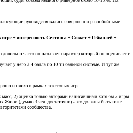
ующих будет совсем немного (наверное около 10-15%). Их
бо голосующие руководствовались совершенно разнобойными
 игре + интересность Сеттинга + Сюжет + Геймплей +
о довольно часто он называет парамтер который он оценивает и
ает у него 3-4 балла по 10-ти бальной системе. И тут же
рошо и плохо в рамках текстовых игр.
 масс; 2) оценка только авторами написавшими хотя бы 2 игры
ых Жюри (думаю 3 чел. достаточно) - это должны быть тоже
вторитетами сообщества.