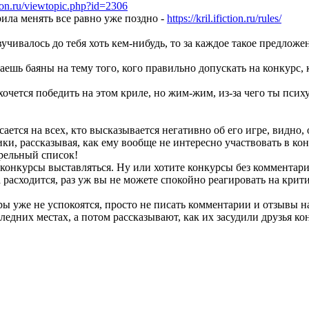
ction.ru/viewtopic.php?id=2306
ила менять все равно уже поздно -
https://kril.ifiction.ru/rules/
учивалось до тебя хоть кем-нибудь, то за каждое такое предложе
маешь баяны на тему того, кого правильно допускать на конкурс,
хочется победить на этом криле, но жим-жим, из-за чего ты псих
сается на всех, кто высказывается негативно об его игре, видно
ки, рассказывая, как ему вообще не интересно участвовать в ко
трельный список!
а конкурсы выставляться. Ну или хотите конкурсы без комментар
 расходится, раз уж вы не можете спокойно реагировать на крити
ы уже не успокоятся, просто не писать комментарии и отзывы н
едних местах, а потом рассказывают, как их засудили друзья к