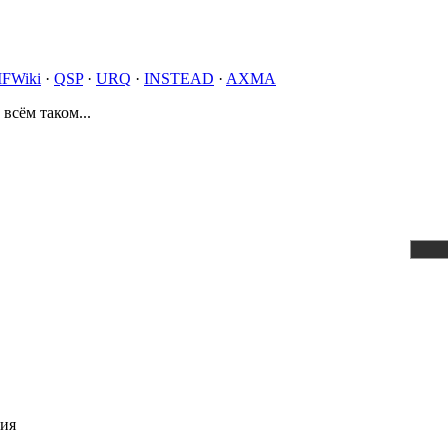
IFWiki
·
QSP
·
URQ
·
INSTEAD
·
AXMA
 всём таком...
ния