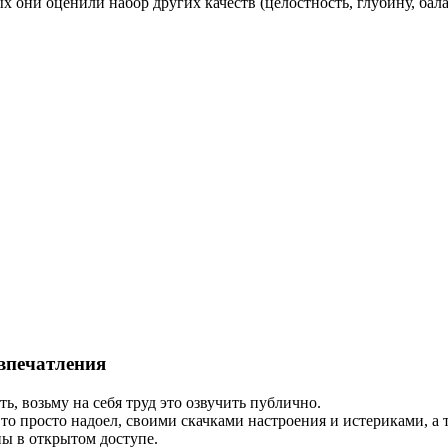
 они оценили набор других качеств (целостность, глубину, бала
впечатления
ть, возьму на себя труд это озвучить публично.
о, то просто надоел, своими скачками настроения и истериками,
ны в открытом доступе.