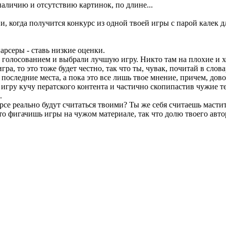
наличию и отсутствию картинок, по длине...
ени, когда получится конкурс из одной твоей игры с парой калек
парсеры - ставь низкие оценки.
им голосованием и выбрали лучшую игру. Никто там на плохие и х
гра, то это тоже будет честно, так что ты, чувак, почитай в сло
последние места, а пока это все лишь твое мнение, причем, дово
 игру кучу ператского контента и частично скопипастив чужие те
.
рсе реально будут считаться твоими? Ты же себя считаешь масти
о фигачишь игры на чужом материале, так что долю твоего автор