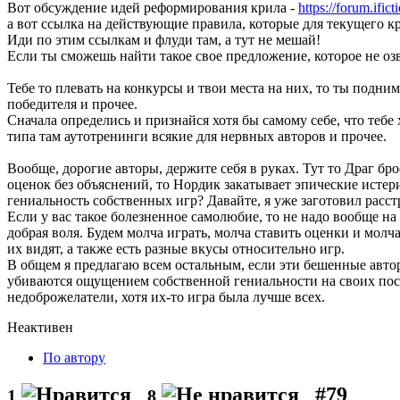
Вот обсуждение идей реформирования крила -
https://forum.ifi
а вот ссылка на действующие правила, которые для текущего кр
Иди по этим ссылкам и флуди там, а тут не мешай!
Если ты сможешь найти такое свое предложение, которое не озв
Тебе то плевать на конкурсы и твои места на них, то ты подни
победителя и прочее.
Сначала определись и признайся хотя бы самому себе, что тебе 
типа там аутотренинги всякие для нервных авторов и прочее.
Вообще, дорогие авторы, держите себя в руках. Тут то Драг бро
оценок без объяснений, то Нордик закатывает эпические истери
гениальность собственных игр? Давайте, я уже заготовил расс
Если у вас такое болезненное самолюбие, то не надо вообще н
добрая воля. Будем молча играть, молча ставить оценки и молча
их видят, а также есть разные вкусы относительно игр.
В общем я предлагаю всем остальным, если эти бешенные автор
убиваются ощущением собственной гениальности на своих посл
недоброжелатели, хотя их-то игра была лучше всех.
Неактивен
По автору
#79
1
8