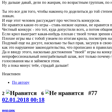
Ну дальше давай, дели по жанрам, по возрастным группам, по 
Ты это все для того, чтобы наконец-то доделиться до той степ
ловкач.
И еще этот человек рассуждает про честность конкурсов.
Не нравятся какие-то игры - ставь низкие оценки, не нравятся 
Честный конкурс - это тот, куда допустили всех, а потом общ
Если крил выиграет какая-нибудь плохая с твоей точки зрения и
Плохие игры мы с тобой узнаем по итогам крила, посмотрев на 
Подумай еще на досуге, насколько ты был прав, засунув в свою
как это нарушение законодательства, что прописано в правилах
Да и ввиду этого, насколько достижения "твоей" игры на конку
непрофессиональный неиграбельный шлак, вот только почему-т
голосования мы и займемся этим.
Ну а пока минус тебе, страдай дальше!
Неактивен
По автору
#77
2
6
02.01.2018 00:18
нордик