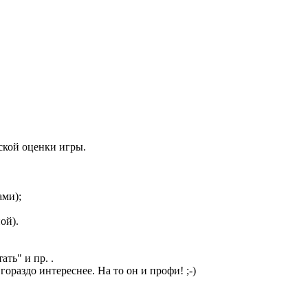
ской оценки игры.
ами);
ой).
ть" и пр. .
ораздо интереснее. На то он и профи! ;-)