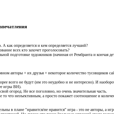
впечатления
о. А как определяется и кем определяется лучший?
ование всех кто захочет проголосовать?
льной подготовке художников (начиная от Рембранта и кончая д
овном авторы + их друзья + некоторое количество тусовщиков сай
ее всего не будут (им это неудобно и не интересно). И наоборо
ее игры ВН).
свой огород. Не все поголовно, но очень значительная часть.
не то что неоъективным, а просто покажет соотношение и колич
льны в плане "нравится/не нравится" игра - это не авторы, а и