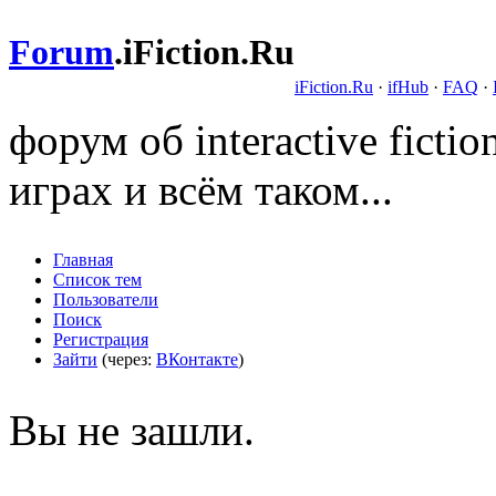
Forum
.
iFiction.Ru
iFiction.Ru
·
ifHub
·
FAQ
·
форум об interactive fict
играх и всём таком...
Главная
Список тем
Пользователи
Поиск
Регистрация
Зайти
(через:
ВКонтакте
)
Вы не зашли.