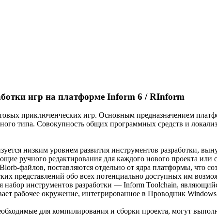
ботки игр на платформе Inform 6 / RInform
товых приключенческих игр. Основным предназначением платфор
ного типа. Совокупность общих программных средств и локализ
изуется низким уровнем развития инструментов разработки, вы
ющие ручного редактирования для каждого нового проекта или с
lorb-файлов, поставляются отдельно от ядра платформы, что со
ётких представлений обо всех потенциально доступных им возмо
я набор инструментов разработки — Inform Toolchain, являющий
ивает рабочее окружение, интегрированное в Проводник Windows
еобходимые для компилирования и сборки проекта, могут выполн