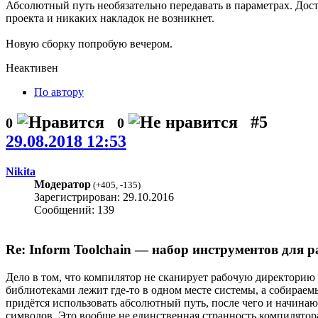
Абсолютный путь необязательно передавать в параметрах. Дос
проекта и никаких накладок не возникнет.
Новую сборку попробую вечером.
Неактивен
По автору
#5
0
0
29.08.2018 12:53
Nikita
Модератор
(
+405
,
-135
)
Зарегистрирован: 29.10.2016
Сообщений: 139
Re: Inform Toolchain — набор инструментов для р
Дело в том, что компилятор не сканирует рабочую директорию 
библиотеками лежит где-то в одном месте системы, а собираем
придётся использовать абсолютный путь, после чего и начинаю
символов. Это вообще не единственная странность компилятора