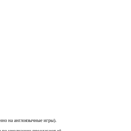
нно на англоязычные игры).
 по умолчанию предлагают её.