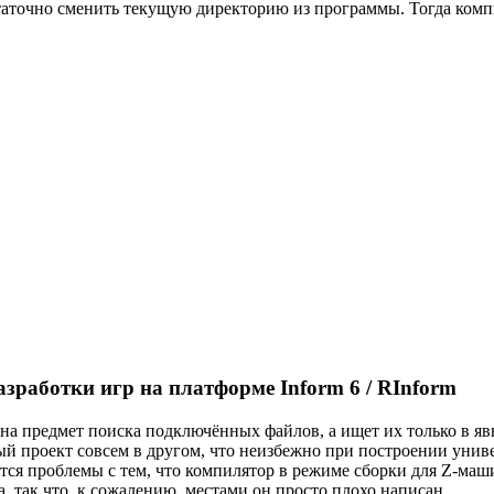
таточно сменить текущую директорию из программы. Тогда комп
азработки игр на платформе Inform 6 / RInform
на предмет поиска подключённых файлов, а ищет их только в явн
ый проект совсем в другом, что неизбежно при построении унив
тся проблемы с тем, что компилятор в режиме сборки для Z-маш
, так что, к сожалению, местами он просто плохо написан.