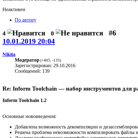
Неактивен
По автору
#6
4
0
10.01.2019 20:04
Nikita
Модератор
(
+405
,
-135
)
Зарегистрирован: 29.10.2016
Сообщений: 139
Re: Inform Toolchain — набор инструментов для р
Inform Toolchain 1.2
Основные нововведения:
Добавлена возможность декомпиляции и дизассемблирова
Решена проблема невозможности компилировать файлы из
Диалоги графического интерфейса запоминают директори