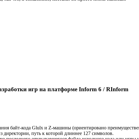
азработки игр на платформе Inform 6 / RInform
ния байт-кода Glulx и Z-машины (ориентировано преимуществе
 директории, путь к которой длиннее 127 символов.
ю последнего открывавшегося файла исходного кода или игры и