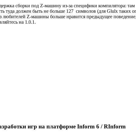
держка сборки под Z-машину из-за специфики компилятора: там 
ь туда должен быть не больше 127 символов (для Glulx таких ог
из любителей Z-машины больше нравится предыдущее поведение,
ляйтесь на 1.0.1.
азработки игр на платформе Inform 6 / RInform