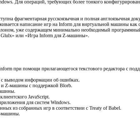
dows. Для операций, требующих более тонкого конфигурирован
оступна фрагментарная русскоязычная и полная англоязычная док
ивается написание игр на Inform для виртуальной машины как ст
блоном, уже содержащем минимально необходимый программный 
 Glulx» или «Игра Inform для Z-машины».
 Inform при помощи прилагающегося текстового редактора с под
ы с выводом информации об ошибках.
 и Z-машины с поддержкой Blorb.
машины.
лиентского JavaScript.
приложения для систем Windows.
нных из собранных игр в соответствии с Treaty of Babel.
Z-машины.