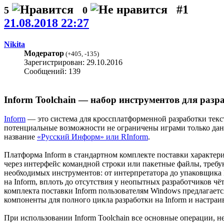
#1
5
0
21.08.2018 22:27
Nikita
Модератор
(
+405
,
-135
)
Зарегистрирован: 29.10.2016
Сообщений: 139
Inform Toolchain — набор инструментов для разра
Inform
— это система для кроссплатформенной разработки текс
потенциальные возможности не ограничены играми только дан
название
«Русский Информ» или RInform
.
Платформа Inform в стандартном комплекте поставки характер
через интерфейс командной строки или пакетные файлы, требу
необходимых инструментов: от интерпретатора до упаковщика B
на Inform, вплоть до отсутствия у неопытных разработчиков ч
комплекта поставки Inform пользователям Windows предлагаетс
компоненты для полного цикла разработки на Inform и настра
При использовании Inform Toolchain все основные операции, н