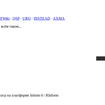
IFWiki
·
QSP
·
URQ
·
INSTEAD
·
AXMA
 всём таком...
игр на платформе Inform 6 / RInform