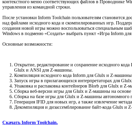
контекстного меню соответствующих файлов в Проводнике Win
управления из командной строки.
После установки Inform Toolchain пользователям становится д
над файлами исходного кода и скомпилированных игр. Поддерж
создания новой игры можно воспользоваться специальным ша
Windows в подменю «Создать» выбрать пункт «Игра Inform для
Основные возможности:
Открытие, редактирование и сохранение исходного кода
Glulx и ANSI для Z-машины.
Компиляция исходного кода Inform для Glulx и Z-машин
Запуск игры в прилагающихся интерпретаторах для Glulx
Упаковка и распаковка контейнеров Blorb для Glulx и Z-
Сборка веб-версии игры для Glulx и Z-машины на основе к
Сборка на базе игры для Glulx и Z-машины автономного 
Генерация IFID для новых игр, а также извлечение метада
Декомпиляция и дизассемблирование байт-кода Glulx и 
Скачать Inform Toolchain.