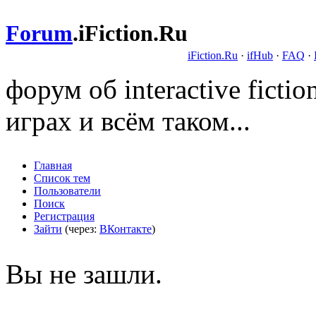
Forum
.
iFiction.Ru
iFiction.Ru
·
ifHub
·
FAQ
·
форум об interactive fict
играх и всём таком...
Главная
Список тем
Пользователи
Поиск
Регистрация
Зайти
(через:
ВКонтакте
)
Вы не зашли.