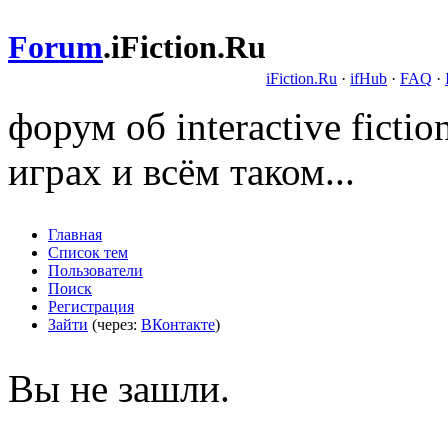
Forum
.
iFiction.Ru
iFiction.Ru
·
ifHub
·
FAQ
·
форум об interactive fict
играх и всём таком...
Главная
Список тем
Пользователи
Поиск
Регистрация
Зайти
(через:
ВКонтакте
)
Вы не зашли.