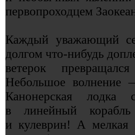
первопроходцем Заокеан
Каждый уважающий себ
долгом что-нибудь допл
ветерок превращалс
Небольшое волнение —
Канонерская лодка
в линейный корабл
и кулеврин! А мелкая