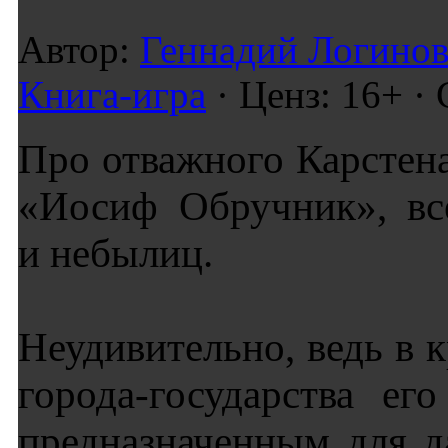
Автор:
Геннадий Логино
Книга-игра
· Ценз: 16+ ·
Про отважного Карстена
«Иосиф Обручник», вс
и небылиц.
Неудивительно, ведь в
города-государства е
предназначенным для д