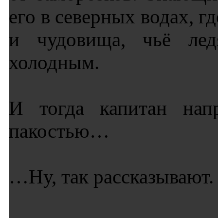
его в северных водах, 
и чудовища, чьё лед
холодным.
И тогда капитан нап
пакостью…
…Ну, так рассказывают.