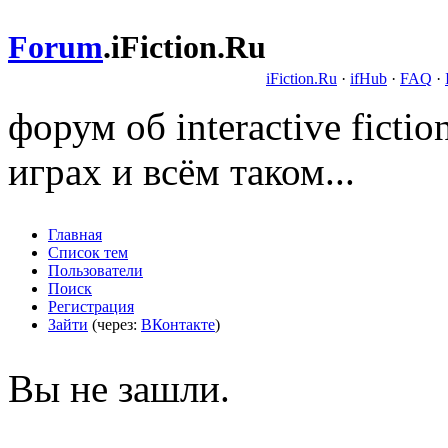
Forum
.
iFiction.Ru
iFiction.Ru
·
ifHub
·
FAQ
·
форум об interactive fict
играх и всём таком...
Главная
Список тем
Пользователи
Поиск
Регистрация
Зайти
(через:
ВКонтакте
)
Вы не зашли.