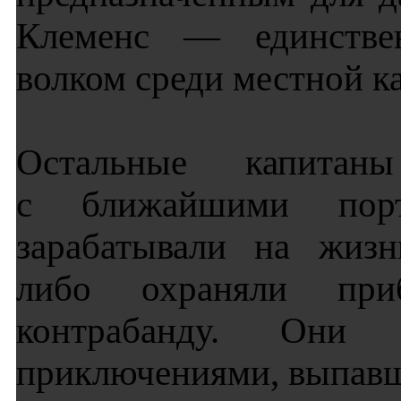
Клеменс — единстве
волком среди местной к
Остальные капита
с ближайшими порт
зарабатывали на жиз
либо охраняли при
контрабанду. Они 
приключениями, выпавш