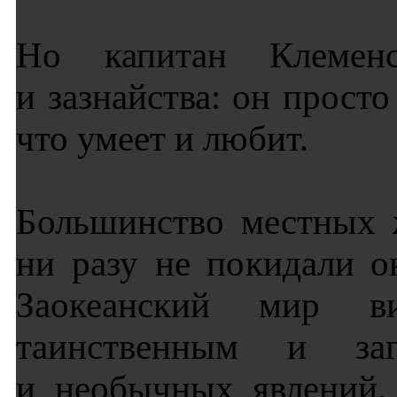
Но капитан Клемен
и зазнайства: он просто
что умеет и любит.
Большинство местных 
ни разу не покидали о
Заокеанский мир в
таинственным и за
и необычных явлений.