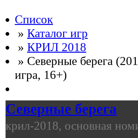
Список
»
Каталог игр
»
КРИЛ 2018
» Северные берега (201
игра, 16+)
Северные берега
крил-2018, основная ном