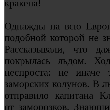
кракена!
Однажды на всю Европ
подобной которой не з
Рассказывали, что д
покрылась льдом. Ход
неспроста: не иначе
заморских колунов. В л
отправило капитана К
от заморозков. Знающи