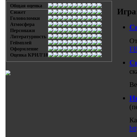
Общая оценка
Игра
Сюжет
Головоломки
Атмосфера
С
Персонажи
Литературность
От
Геймплей
FB
Оформление
Оценка КРИЛ'18
Ск
ск
Ве
И
(п
Ка
ht