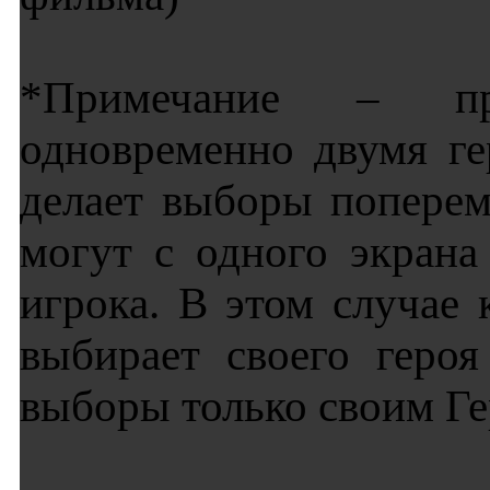
*Примечание – при
одновременно двумя ге
делает выборы поперем
могут с одного экрана
игрока. В этом случае
выбирает своего геро
выборы только своим Ге