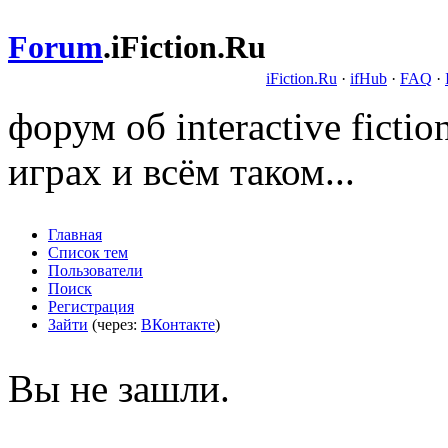
Forum
.
iFiction.Ru
iFiction.Ru
·
ifHub
·
FAQ
·
форум об interactive fict
играх и всём таком...
Главная
Список тем
Пользователи
Поиск
Регистрация
Зайти
(через:
ВКонтакте
)
Вы не зашли.