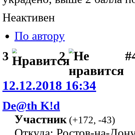
Неактивен
По автору
#
3
2
12.12.2018 16:34
De@th K!d
Участник
(
+172
,
-43
)
Откуда: Ростов-на-Дон