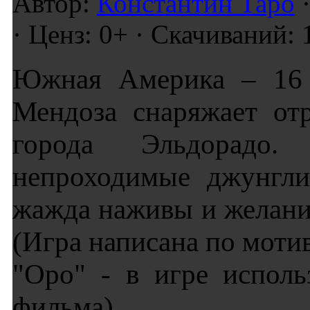
Автор:
Константин Таро
·
· Ценз: 0+ · Скачиваний: 
Южная Америка – 16 в
Мендоза снаряжает от
города Эльдорадо.
непроходимые джунгли
жажда наживы и желание
(Игра написана по моти
"Оро" - в игре испол
фильма)