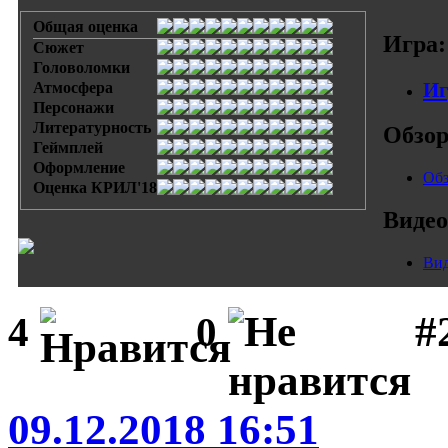
Общая оценка
Игра:
Сюжет
Головоломки
Иг
Атмосфера
Персонажи
Литературность
Обзо
Геймплей
Оформление
Обз
Оценка КРИЛ'18
Видео
Вид
#
4
0
09.12.2018 16:51