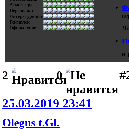
Атмосфера
Ф
Персонажи
ве
Литературность
Геймплей
Дл
Оформление
И
иг
#
2
0
25.03.2019 23:41
Olegus t.Gl.