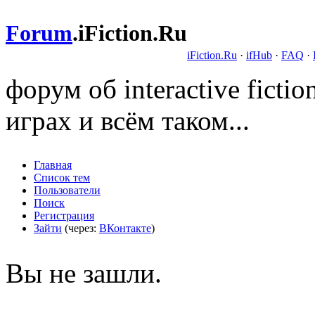
Forum
.
iFiction.Ru
iFiction.Ru
·
ifHub
·
FAQ
·
форум об interactive fict
играх и всём таком...
Главная
Список тем
Пользователи
Поиск
Регистрация
Зайти
(через:
ВКонтакте
)
Вы не зашли.