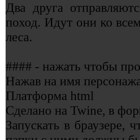
Два друга отправляют
поход. Идут они ко все
леса.
#### - нажать чтобы пр
Нажав на имя персонажа
Платформа html
Сделано на Twine, в фо
Запускать в браузере, 
папки с ними должны бы