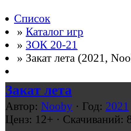
Список
»
Каталог игр
»
ЗОК 20-21
» Закат лета (2021, Noo
Закат лета
Автор:
Nooby
· Год:
2021
Ценз: 12+ · Скачиваний: 