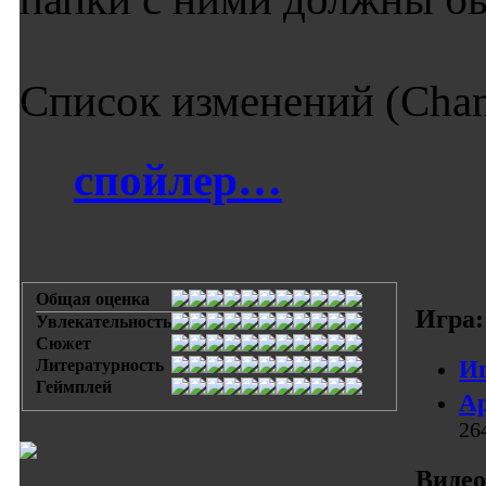
Список изменений (Chan
спойлер…
Общая оценка
Игра:
Увлекательность
Сюжет
Литературность
Иг
Геймплей
Ар
26
Видео