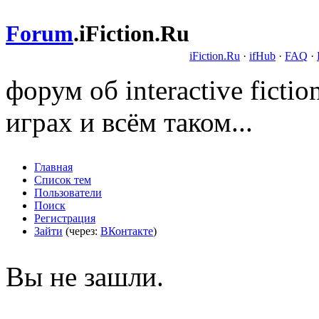
Forum
.
iFiction.Ru
iFiction.Ru
·
ifHub
·
FAQ
·
форум об interactive fict
играх и всём таком...
Главная
Список тем
Пользователи
Поиск
Регистрация
Зайти
(через:
ВКонтакте
)
Вы не зашли.