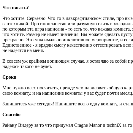
Что писать?
Что хотите. Серьёзно. Что-то в лавкрафтианском стиле, про в
сантехникой. Про инопланетян или разумную слизь в холодильни
по которым эта игра написана - то есть то, что каждая комната
что хотите. Размер не имеет значения. Вы можете сделать пуст
прекрасно. Это максимально инклюзивное мероприятие, и если в
Единственное - я врядли смогу качественно оттестировать всю 
не надеятся на меня.
В совсем уж крайнем вопиющем случае, я оставляю за собой пра
надеюсь такого не будет.
Сроки
Мне нужно всех посчитать, прежде чем нарисовать общую карту,
свою комнату, и на написание комнаты у вас будет почти месяц,
Запишитесь уже сегодня! Напишите всего одну комнату, и стан
Спасибо
Райану Видеру за то что придумал Cragne Manor и techniX за то