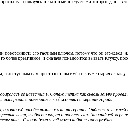
 проходима пользуясь только теми предметами которые даны в у
 ли поворачивать его гаечным ключом, потому что он заржавел, 
то более креативное, и сначала понадобится вызвать Ктулху, побе
а, и доступным вам пространством имён в комментариях к коду.
биралась её навестить. Однако тётка как сквозь землю провалила
стасия решила наведаться в её особняк на окраине города.
о которой так беспокоилась наша героиня. Овдовев, и унаслед
ересные вещи, изобретения, да и просто хлам (по крайней мере
тельства... Словом дома у неё могло найтись что угодно.