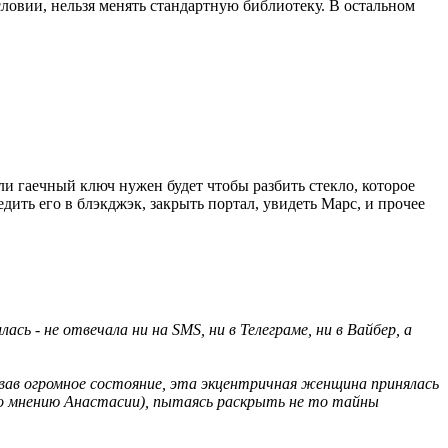
словии, нельзя менять стандартную библиотеку. В остальном
или гаечный ключ нужен будет чтобы разбить стекло, которое
дить его в блэкджэк, закрыть портал, увидеть Марс, и прочее
сь - не отвечала ни на SMS, ни в Телеграме, ни в Вайбер, а
овав огромное состояние, эта экцентричная женщина принялась
 по мнению Анастасии), пытаясь раскрыть не то тайны