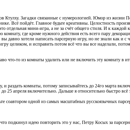
ызов Ктулху. Загадки связанные с нумерологией. Юмор из жизни 
ке. Всё пойдёт. Главное будьте креативны. Целостность произвед
, это отдельная мини-игра, а не за счёт общего стиля. И к каждой
ую комнату, где кроме нужного действия есть всего пару декорац
ы давно хотели написать парсерную игру, но не знали как и с ч
игру целиком, и исправить потом всё что вы все наделали, пото
во что-то из комнаты удалить или не включить эту комнату в ито
 и раздать комнаты, потому записывайтесь до 24го марта включи
 до 25 апреля включительно. Дальше я относительно быстро всё э
ьте соавтором одной из самых масштабных русскоязычных парсер
 что подкинул идею повторить это у нас, Петру Косых за парсерну