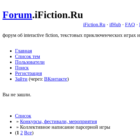
Forum
.
iFiction.Ru
iFiction.Ru
·
ifHub
·
FAQ
·
форум об interactive fiction, текстовых приключенческих играх и
Главная
Список тем
Пользователи
Поиск
Регистрация
Зайти
(через:
ВКонтакте
)
Вы не зашли.
Список
»
Конкурсы, фестивали, мероприятия
» Коллективное написание парсерной игры
(
1
2
Все
)