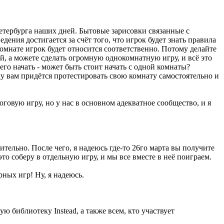
Петербурга наших дней. Бытовые зарисовки связанные с
ения достигается за счёт того, что игрок будет знать правила
 комнате игрок будет относится соответственно. Потому делайте
ий, а можете сделать огромную однокомнатную игру, и всё это
его начать - может быть стоит начать с одной комнаты?
му вам придётся протестировать свою комнату самостоятельно и
говую игру, но у нас в основном адекватное сообщество, и я
тельно. После чего, я надеюсь где-то 26го марта вы получите
то соберу в отдельную игру, и мы все вместе в неё поиграем.
ных игр! Ну, я надеюсь.
ю библиотеку Instead, а также всем, кто участвует