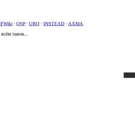
IFWiki
·
QSP
·
URQ
·
INSTEAD
·
AXMA
 всём таком...