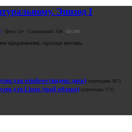
туральному. Эпизод I
e
· Ценз: 12+ · Скачиваний: 338
· ID:189
ьное предложение, скрытые мотивы
рсия для windows (яндекс диск)
(переходов: 167)
рсия для Linux (mail облако)
(переходов: 171)