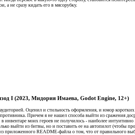
и, а не сразу кидать его в мясорубку.
од I (2023, Мидория Имаева, Godot Engine, 12+)
й аудиторией. Оценил и стильность оформления, и юмор коротки
противника. Причем я не нашел способа выйти из сражения досро
 в инвентаре моих героев не получилось - наиболее интуитивно
олько выйти из битвы, но и поставить ее на автопилот (чтобы п
т из приложенного README-файла о том, что от правильного вы