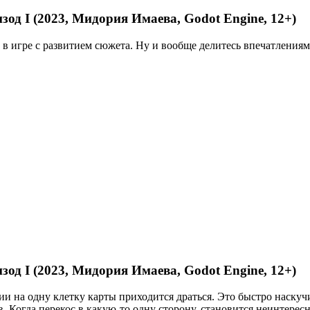
од I (2023, Мидория Имаева, Godot Engine, 12+)
в игре с развитием сюжета. Ну и вообще делитесь впечатлениям
од I (2023, Мидория Имаева, Godot Engine, 12+)
нии на одну клетку карты приходится драться. Это быстро наску
 Когда перекос в какую-то одну сторону, становится неинтерес