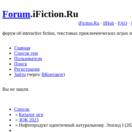
Forum
.
iFiction.Ru
iFiction.Ru
·
ifHub
·
FAQ
·
форум об interactive fiction, текстовых приключенческих играх и
Главная
Список тем
Пользователи
Поиск
Регистрация
Зайти
(через:
ВКонтакте
)
Вы не зашли.
Список
»
Каталог игр
»
ЗОК 2023
» Нефтепродукт идентичный натуральному. Эпизод I (202