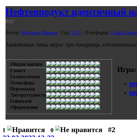
Нефтепродукт идентичный на
РПГ
Автор:
Мидория Имаева
· Год:
2023
· Платформа:
Godot Engin
Заявленные темы игры: три товарища, соблазнител
Общая оценка
Игра:
Сюжет
Головоломки
ве
Атмосфера
Персонажи
ве
Литературность
Геймплей
Оформление
#2
1
0