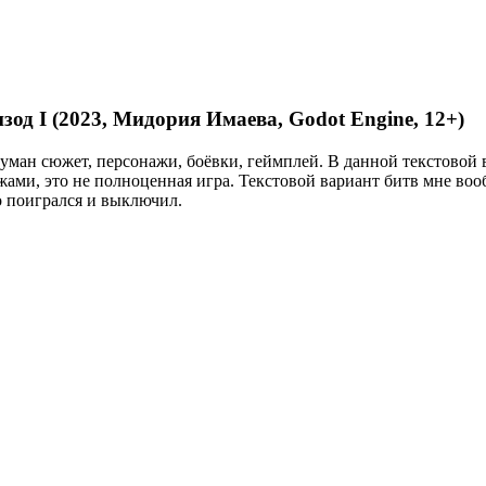
од I (2023, Мидория Имаева, Godot Engine, 12+)
думан сюжет, персонажи, боёвки, геймплей. В данной текстовой
ами, это не полноценная игра. Текстовой вариант битв мне воо
о поигрался и выключил.