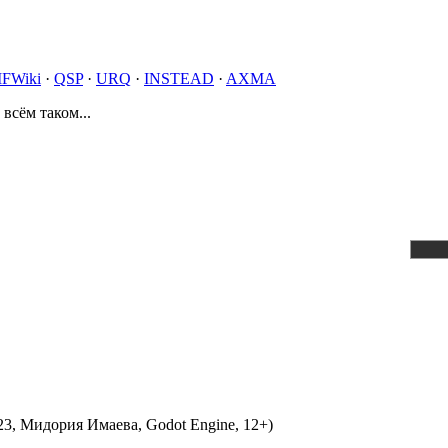
IFWiki
·
QSP
·
URQ
·
INSTEAD
·
AXMA
 всём таком...
3, Мидория Имаева, Godot Engine, 12+)