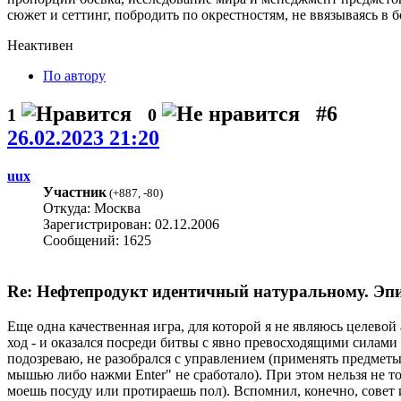
сюжет и сеттинг, побродить по окрестностям, не ввязываясь в бо
Неактивен
По автору
#6
1
0
26.02.2023 21:20
uux
Участник
(
+887
,
-80
)
Откуда: Москва
Зарегистрирован: 02.12.2006
Сообщений: 1625
Re: Нефтепродукт идентичный натуральному. Эпиз
Еще одна качественная игра, для которой я не являюсь целево
ход - и оказался посреди битвы с явно превосходящими силами 
подозреваю, не разобрался с управлением (применять предметы
мышью либо нажми Enter" не сработало). При этом нельзя не т
моешь посуду или протираешь пол). Вспомнил, конечно, сове