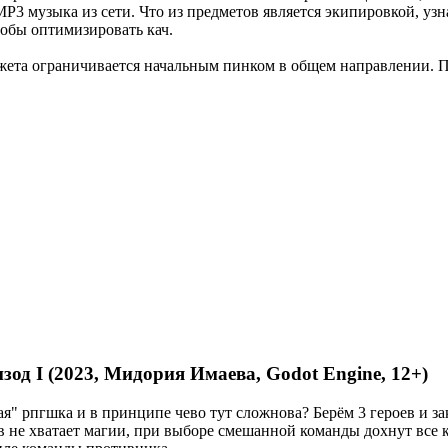
 MP3 музыка из сети. Что из предметов является экипировкой, узн
тобы оптимизировать кач.
сюжета ограничивается начальным пинком в общем направлении. 
од I (2023, Мидория Имаева, Godot Engine, 12+)
дная" рпгшка и в принципе чево тут сложнова? Берём 3 героев и
 не хватает магии, при выборе смешанной команды дохнут все к