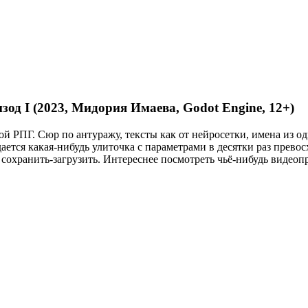
од I (2023, Мидория Имаева, Godot Engine, 12+)
ой РПГ. Сюр по антуражу, тексты как от нейросетки, имена из 
дается какая-нибудь улиточка с параметрами в десятки раз прев
е сохранить-загрузить. Интереснее посмотреть чьё-нибудь видео