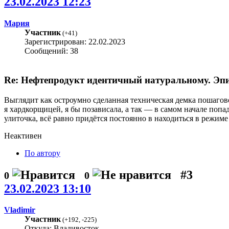
23.02.2023 12:23
Мария
Участник
(
+41
)
Зарегистрирован: 22.02.2023
Сообщений: 38
Re: Нефтепродукт идентичный натуральному. Эпиз
Выглядит как остроумно сделанная техническая демка пошагов
я хардкорщицей, я бы позависала, а так — в самом начале попа
улиточка, всё равно придётся постоянно в находиться в режим
Неактивен
По автору
#3
0
0
23.02.2023 13:10
Vladimir
Участник
(
+192
,
-225
)
Откуда: Владивосток