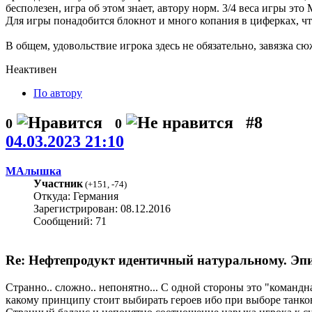
бесполезен, игра об этом знает, автору норм. 3/4 веса игры это
Для игры понадобится блокнот и много копания в циферках, ч
В общем, удовольствие игрока здесь не обязательно, завязка 
Неактивен
По автору
#8
0
0
04.03.2023 21:10
МАлышка
Участник
(
+151
,
-74
)
Откуда: Германия
Зарегистрирован: 08.12.2016
Сообщений: 71
Re: Нефтепродукт идентичный натуральному. Эпиз
Странно.. сложно.. непонятно... С одной стороны это "коман
какому принципу стоит выбирать героев ибо при выборе танков