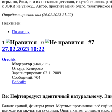
игры, но, ёлки, там их несколько десятков, с кучей скиллов, р
с ЗОКИ не увижу... Автор, простите меня (благо, тематическое 
Отредактировано uux (26.02.2023 21:22)
Неактивен
По автору
#7
1
0
27.02.2023 10:22
Oreolek
Модератор
(
+469
,
-176
)
Откуда: Кемерово
Зарегистрирован: 02.11.2009
Сообщений: 704
Вебсайт
Re: Нефтепродукт идентичный натуральному. Эпиз
Баланс кривой, файтеры рулят. Мёртвые противники всё ещё и
приходится закупаться сухарями. Опыта капает слишком мало, 