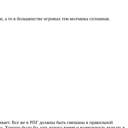
и, а то в большинстве игровых тем молчанка сплошная.
чивает. Все же в РПГ должны быть смешаны в правильной
но. Хорошо было бы дать игроку время и возможность въехать в