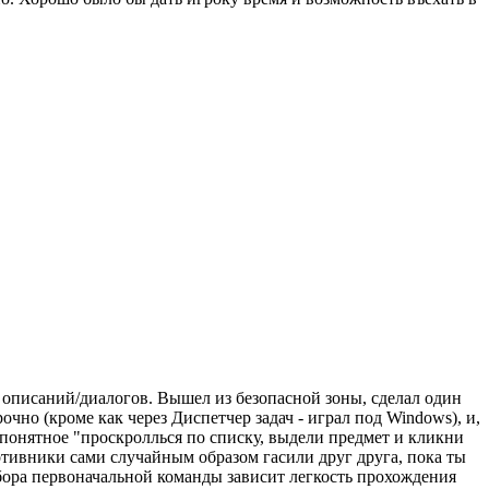
х описаний/диалогов. Вышел из безопасной зоны, сделал один
чно (кроме как через Диспетчер задач - играл под Windows), и,
 понятное "проскроллься по списку, выдели предмет и кликни
ротивники сами случайным образом гасили друг друга, пока ты
бора первоначальной команды зависит легкость прохождения