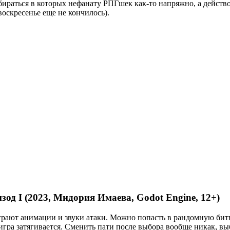
азбираться в которых нефанату РПГшек как-то напряжно, а действ
воскресенье еще не кончилось).
од I (2023, Мидория Имаева, Godot Engine, 12+)
грают анимации и звуки атаки. Можно попасть в рандомную битв
игра затягивается. Сменить пати после выбора вообще никак, вы