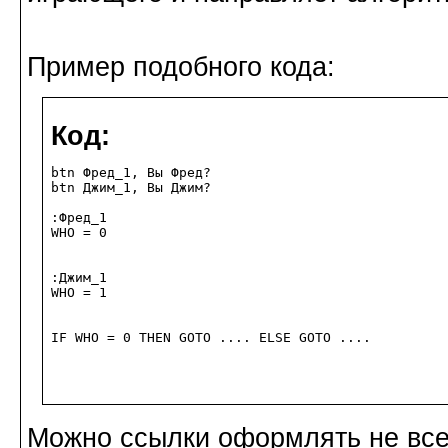
Пример подобного кода:
Код:
btn Фред_1, Вы Фред?

btn Джим_1, Вы Джим?

:Фред_1

WHO = 0

:Джим_1

WHO = 1

IF WHO = 0 THEN GOTO .... ELSE GOTO ....
Можно ссылки оформлять не все