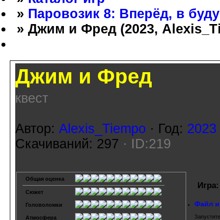
»
Паровозик 8: Вперёд, в буд
» Джим и Фред (2023, Alexis_T
Джим и Фред
квест
Автор:
Alexis_Tiempo
· Год:
2023
Скачиваний: 297
· ID:219
Общая оценка
Игра:
Сюжет
Файл и
Головоломки
Запустите
Атмосфера