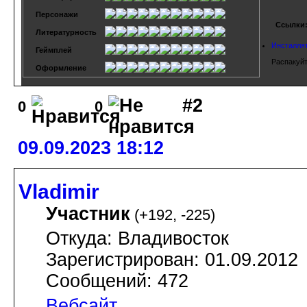
Персонажи
Ссылки
Литературность
Инсталлят
Геймплей
Распакуйт
Оформление
#2
0
0
09.09.2023 18:12
Vladimir
Участник
(
+192
,
-225
)
Откуда: Владивосток
Зарегистрирован: 01.09.2012
Сообщений: 472
Вебсайт