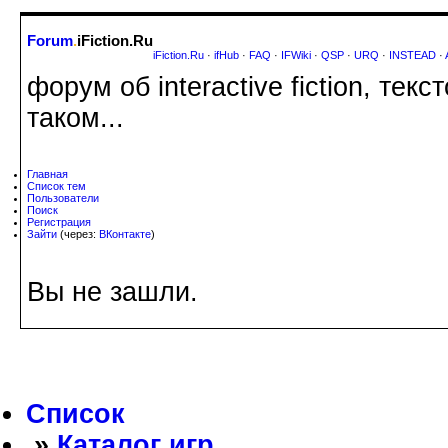
Forum
.
iFiction.Ru
iFiction.Ru
·
ifHub
·
FAQ
·
IFWiki
·
QSP
·
URQ
·
INSTEAD
·
форум об interactive fiction, те
таком...
Главная
Список тем
Пользователи
Поиск
Регистрация
Зайти
(через:
ВКонтакте
)
Вы не зашли.
Список
»
Каталог игр