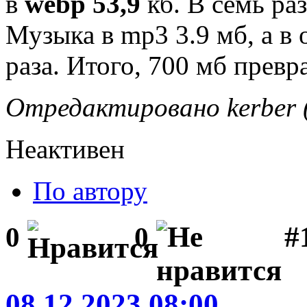
в
webp 53,9
кб. В семь раз
Музыка в mp3 3.9 мб, а в 
раза. Итого, 700 мб превр
Отредактировано kerber (
Неактивен
По автору
#1
0
0
08.12.2023 08:00