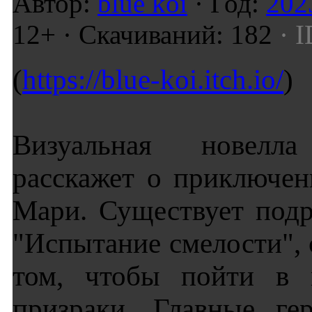
Автор:
blue koi
· Год:
202
12+ · Скачиваний: 182
· I
(
https://blue-koi.itch.io/
)
Визуальная новелл
расскажет о приключе
Мари. Существует подр
"Испытание смелости", 
том, чтобы пойти в м
призраки. Главные ге