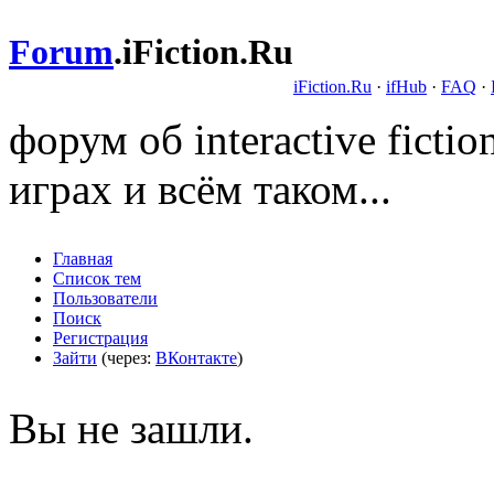
Forum
.
iFiction.Ru
iFiction.Ru
·
ifHub
·
FAQ
·
форум об interactive fict
играх и всём таком...
Главная
Список тем
Пользователи
Поиск
Регистрация
Зайти
(через:
ВКонтакте
)
Вы не зашли.