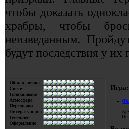
чтобы доказать однокла
храбры, чтобы брос
неизведанным. Пройду
будут последствия у их 
Общая оценка
Игра:
Сюжет
Головоломки
Фа
Атмосфера
Персонажи
Арх
Литературность
Пос
Геймплей
Оформление
Видео