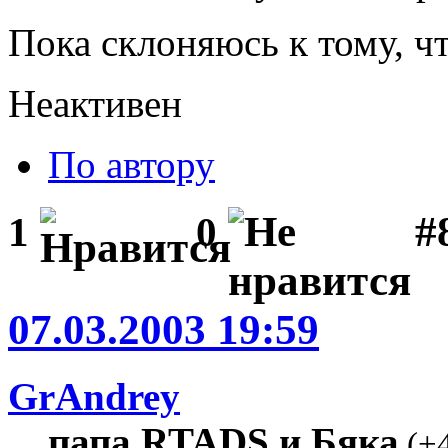
Пока склоняюсь к тому, 
Неактивен
По автору
#
1
0
07.03.2003 19:59
GrAndrey
папа RTADS и Бяка
(
+