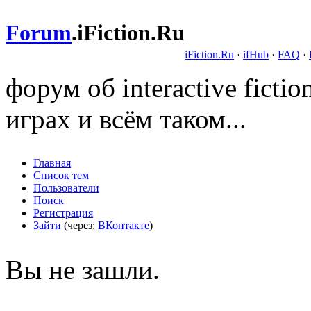
Forum
.
iFiction.Ru
iFiction.Ru
·
ifHub
·
FAQ
·
форум об interactive fict
играх и всём таком...
Главная
Список тем
Пользователи
Поиск
Регистрация
Зайти
(через:
ВКонтакте
)
Вы не зашли.