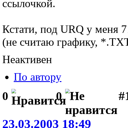
ссылочкой.
Кстати, под URQ у меня 7
(не считаю графику, *.TX
Неактивен
По автору
#1
0
0
23.03.2003 18:49