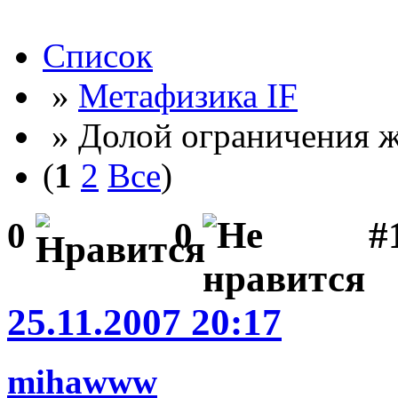
Список
»
Метафизика IF
» Долой ограничения ж
(
1
2
Все
)
#
0
0
25.11.2007 20:17
mihawww