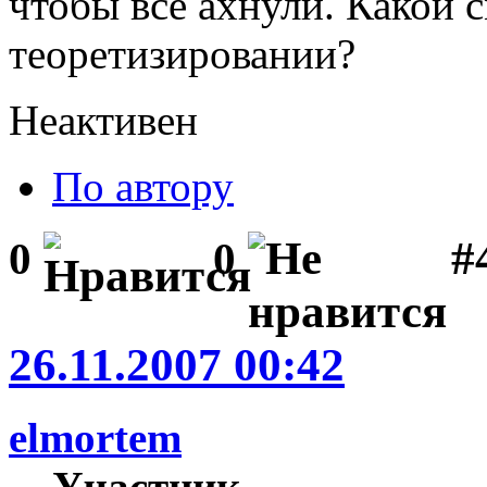
чтобы все ахнули. Какой 
теоретизировании?
Неактивен
По автору
#
0
0
26.11.2007 00:42
elmortem
Участник