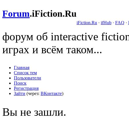
Forum
.
iFiction.Ru
iFiction.Ru
·
ifHub
·
FAQ
·
форум об interactive fict
играх и всём таком...
Главная
Список тем
Пользователи
Поиск
Регистрация
Зайти
(через:
ВКонтакте
)
Вы не зашли.